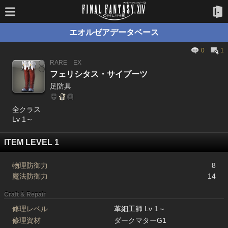
エオルゼアデータベース
0
1
RARE
EX
フェリシタス・サイブーツ
足防具
全クラス
Lv 1～
ITEM LEVEL 1
物理防御力
8
魔法防御力
14
Craft & Repair
修理レベル
革細工師 Lv 1～
修理資材
ダークマターG1