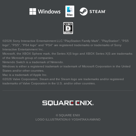
©2026 Sony Interactive Entertainment LLC."PlayStation Family Mark", "PlayStation", "PS5
logo", "PS5", "PS4 logo" and "PS4" are registered trademarks or trademarks of Sony
Interactive Entertainment Inc.
Microsoft, the XBOX Sphere mark, the Series X|S logo and XBOX Series X|S are trademarks
of the Microsoft group of companies.
Nintendo Switch is a trademark of Nintendo.
Windows is either a registered trademark or trademark of Microsoft Corporation in the United
States and/or other countries.
Mac is a trademark of Apple Inc.
©2026 Valve Corporation. Steam and the Steam logo are trademarks and/or registered
trademarks of Valve Corporation in the U.S. and/or other countries.
© SQUARE ENIX
LOGO ILLUSTRATION:© YOSHITAKA AMANO