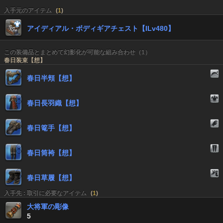
入手元のアイテム
(
1
)
アイディアル・ボディギアチェスト【ILv480】
この装備品とまとめて幻影化が可能な組み合わせ（1）
春日装束【想】
春日半頬【想】
春日長羽織【想】
春日篭手【想】
春日筒袴【想】
春日草履【想】
入手先 : 取引に必要なアイテム
(
1
)
大将軍の彫像
5