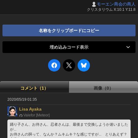
モーエン商会の商人
クリスタリウム X:10.1 Y:11.8
名称をクリップボードにコピー
埋め込みコード表示
コメント（1）
画像（0）
2020/05/19 01:35
Lisa Ayaka
Valefor [Meteor]
踊り子さん、お侍さん、忍者さんは、最後まで交換しようか迷いました
が...
お侍さんの胴って、なんか？ムキムキ？な感じですが...　とりあえず？