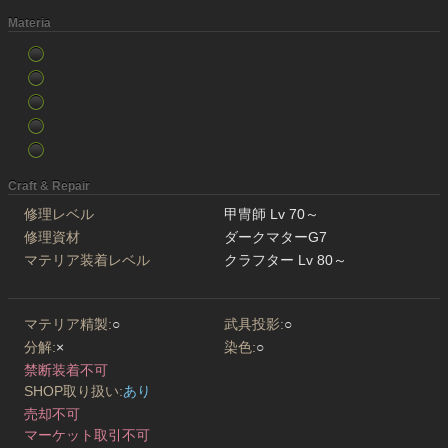
Materia
Craft & Repair
修理レベル
甲冑師 Lv 70～
修理資材
ダークマターG7
マテリア装着レベル
クラフター Lv 80～
マテリア精製:
○
武具投影:
○
分解:
×
染色:
○
禁断装着不可
SHOP取り扱い:
あり
売却不可
マーケット取引不可