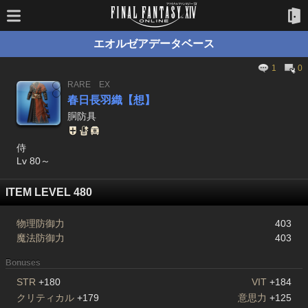
エオルゼアデータベース
1
0
RARE
EX
春日長羽織【想】
胴防具
侍
Lv 80～
ITEM LEVEL 480
物理防御力
403
魔法防御力
403
Bonuses
STR
+180
VIT
+184
クリティカル
+179
意思力
+125