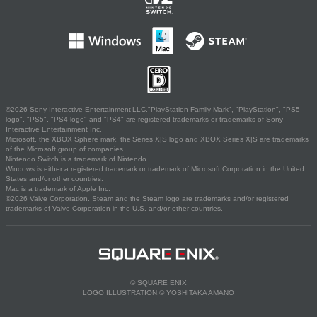
©2026 Sony Interactive Entertainment LLC."PlayStation Family Mark", "PlayStation", "PS5
logo", "PS5", "PS4 logo" and "PS4" are registered trademarks or trademarks of Sony
Interactive Entertainment Inc.
Microsoft, the XBOX Sphere mark, the Series X|S logo and XBOX Series X|S are trademarks
of the Microsoft group of companies.
Nintendo Switch is a trademark of Nintendo.
Windows is either a registered trademark or trademark of Microsoft Corporation in the United
States and/or other countries.
Mac is a trademark of Apple Inc.
©2026 Valve Corporation. Steam and the Steam logo are trademarks and/or registered
trademarks of Valve Corporation in the U.S. and/or other countries.
© SQUARE ENIX
LOGO ILLUSTRATION:© YOSHITAKA AMANO