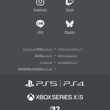
Instagram
Twitch
LINE
Bluesky
レーティング制度について
プライバシーポリシー
著作権について
サポートセンター
ライセンス
ルール＆ポリシー
利用者情報の外部送信について