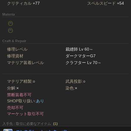
クリティカル
+77
スペルスピード
+54
Materia
Craft & Repair
修理レベル
裁縫師 Lv 60～
修理資材
ダークマターG7
マテリア装着レベル
クラフター Lv 70～
マテリア精製:
○
武具投影:
○
分解:
×
染色:
×
禁断装着不可
SHOP取り扱い:
あり
売却不可
マーケット取引不可
入手先 : 取引に必要なアイテム
(
1
)