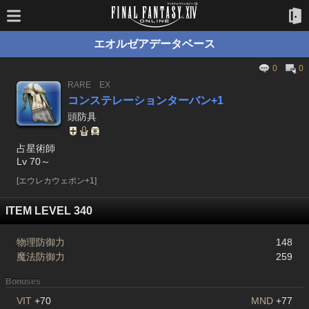
エオルゼアデータベース
0
0
RARE
EX
コンステレーションターバン+1
頭防具
占星術師
Lv 70～
[エウレカウェポン+1]
ITEM LEVEL 340
物理防御力
148
魔法防御力
259
Bonuses
VIT
+70
MND
+77