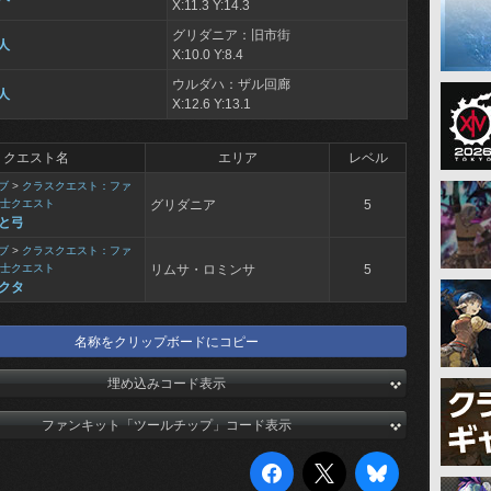
X:11.3 Y:14.3
グリダニア：旧市街
人
X:10.0 Y:8.4
ウルダハ：ザル回廊
人
X:12.6 Y:13.1
クエスト名
エリア
レベル
ブ
>
クラスクエスト：ファ
士クエスト
グリダニア
5
と弓
ブ
>
クラスクエスト：ファ
士クエスト
リムサ・ロミンサ
5
クタ
名称をクリップボードにコピー
埋め込みコード表示
ファンキット「ツールチップ」コード表示