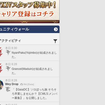
ュニティウォール
アクティビティ
本日 8:30
NyanPaku(Yojimbo)が結成されまし
た。
本日 8:28
Grancel(Maduin)が結成されまし
た。
本日 8:28
Wey Drop
Ifrit [Gaia]
「【GaiaDC】ソロぼっち旅 そろそ
ろ卒業しませんか？【CWLS:メンバ
ー募集】」を公開しました。