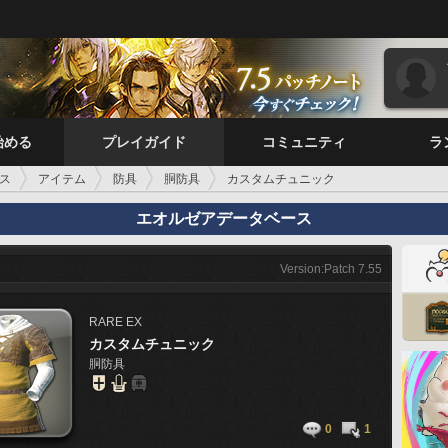
始める
プレイガイド
コミュニティ
ラ
ス
アイテム
防具
胴防具
カスタムチュニック
エオルゼアデータベース
Version:Patch 7.55
RARE
EX
カスタムチュニック
胴防具
0
1