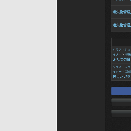
遺失物管理
遺失物管理
クラス・ジョ
イター
>
弓術
ふたつの目
クラス・ジョ
イター
>
双剣
砕けたガラ