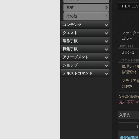
ITEM LEV
素材
その他
コンテンツ
クエスト
ファイタ
Lv 5～
製作手帳
Bonuses
採集手帳
STR
+1
アチーブメント
Craft & Repa
ショップ
修理レベ
修理資材
テキストコマンド
マテリア精
分解:
×
SHOP販売
売却不可
マ
入手先
遺失物管理