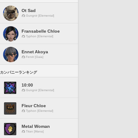
Ot Sad
Gungnir [Elemental]
Fransabelle Chloe
Typhon [Elemental]
Ennet Akoya
Fenrir [Gaia]
カンパニーランキング
10:00
Gungnir [Elemental]
Fleur Chloe
Typhon [Elemental]
Metal Woman
Titan [Mana]