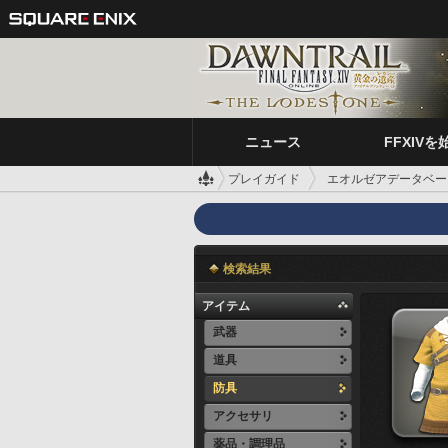
ニュース
FFXIVを
プレイガイド
エオルゼアデータベー
検索結果
アイテム
武器
道具
防具
アクセサリ
薬品・調理品