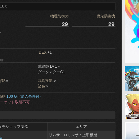
EL 6
物理防御力
魔法防御力
29
29
ー
DEX
+1
ir
ル
裁縫師 Lv 1～
ダークマターG1
製:
○
武具投影:
○
染色:
×
価格:
100 Gil (購入条件付)
ーケット取引不可
販売ショップNPC
エリア
リムサ・ロミンサ：上甲板層
人