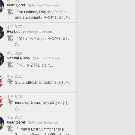
本日 8:27
Xear Qerel
Typhon [Elemental]
「An Ordinary Day of a Crafter...
and a Elephant」を公開しました。
本日 8:27
Eva Lue
Atomos [Elemental]
「楽しかったルレ」を公開しまし
た。
本日 8:26
Kafumi Ruina
Jenova [Aether]
「67」を公開しました。
本日 8:21
Startend(Ridill)が結成されました。
本日 8:18
monaka(Unicorn)が結成されまし
た。
本日 8:17
Xear Qerel
Typhon [Elemental]
「From a Lost Summoner to a
Shielding Sage」を公開しました。