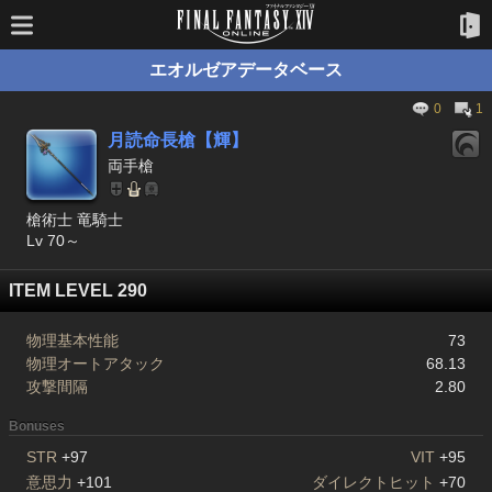
エオルゼアデータベース
0
1
月読命長槍【輝】
両手槍
槍術士 竜騎士
Lv 70～
ITEM LEVEL 290
物理基本性能
73
物理オートアタック
68.13
攻撃間隔
2.80
Bonuses
STR
+97
VIT
+95
意思力
+101
ダイレクトヒット
+70