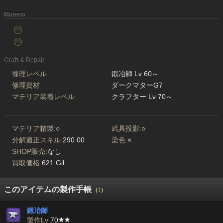
Materia
Craft & Repair
修理レベル
鍛冶師 Lv 60～
修理資材
ダークマターG7
マテリア装着レベル
クラフター Lv 70～
マテリア精製:
○
武具投影:
○
分解適正スキル:
290.00
染色:
×
SHOP販売:
なし
買取価格:
621 Gil
このアイテムの製作手帳
(
1
)
鍛冶師
製作Lv
70