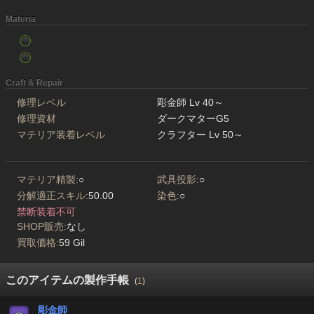
Materia
Craft & Repair
修理レベル
彫金師 Lv 40～
修理資材
ダークマターG5
マテリア装着レベル
クラフター Lv 50～
マテリア精製:
○
武具投影:
○
分解適正スキル:
50.00
染色:
○
禁断装着不可
SHOP販売:
なし
買取価格:
59 Gil
このアイテムの製作手帳
(
1
)
彫金師