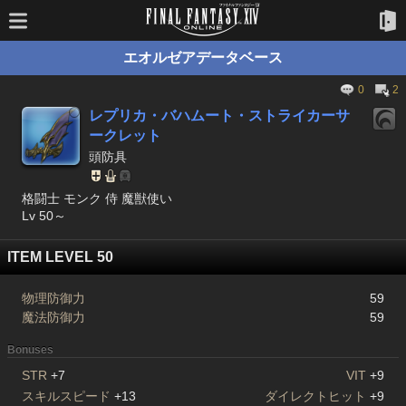
エオルゼアデータベース
0
2
レプリカ・バハムート・ストライカーサ
ークレット
頭防具
格闘士 モンク 侍 魔獣使い
Lv 50～
ITEM LEVEL 50
物理防御力
59
魔法防御力
59
Bonuses
STR
+7
VIT
+9
スキルスピード
+13
ダイレクトヒット
+9