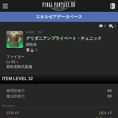
エオルゼアデータベース
0
1
RARE
EX
グリダニアンプライベート・チュニック
胴防具
ファイター
Lv 31～
双蛇党制式装備
ITEM LEVEL 32
物理防御力
89
魔法防御力
89
Bonuses
STR
+7
DEX
+7