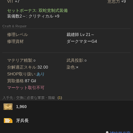
VIT
+7
意思力
+9
セットボーナス: 双蛇党制式装備
装備数2～: クリティカル +9
Craft & Repair
修理レベル
裁縫師 Lv 21～
修理資材
ダークマターG4
マテリア精製:
○
武具投影:
○
分解適正スキル:
32.00
染色:
×
SHOP取り扱い:
あり
買取価格:
87 Gil
マーケット取引不可
入手先 : 交換に必要な軍票・階級
(
1
)
1,960
牙兵長