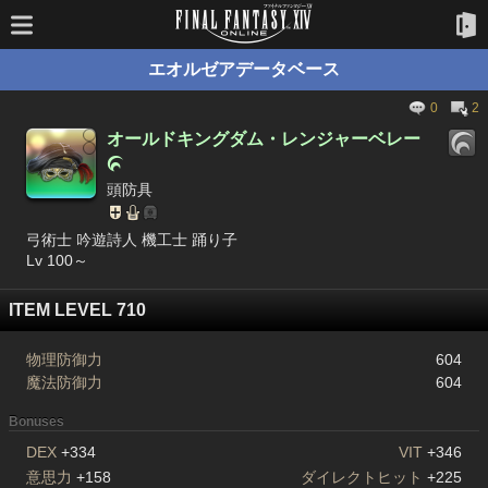
エオルゼアデータベース
0
2
オールドキングダム・レンジャーベレー

頭防具
弓術士 吟遊詩人 機工士 踊り子
Lv 100～
ITEM LEVEL 710
物理防御力
604
魔法防御力
604
Bonuses
DEX
+334
VIT
+346
意思力
+158
ダイレクトヒット
+225