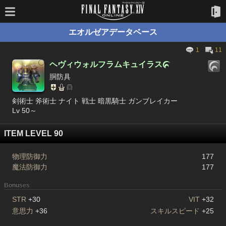
エオルゼアデータベース
1
11
ヘヴィウォルフラムキュイラス

胴防具
剣術士 斧術士 ナイト 戦士 暗黒騎士 ガンブレイカー
Lv 50～
ITEM LEVEL 90
物理防御力
177
魔法防御力
177
Bonuses
STR
+30
VIT
+32
意思力
+36
スキルスピード
+25