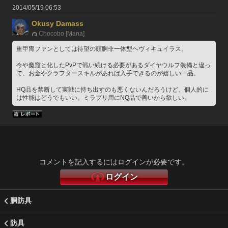
2014/05/19 06:53
Okusy Damass
Chocobo [Mana]
重甲冑ファンとしては待望の頭胴非一体型ヘヴィキュイラス。
今や魔窟と化したPvPで戦い続ける必要があるダイヤウルフ装備と違っ
て、お金やクラフタースキルがあれば入手できるのが嬉しい一品。
HQ品を禁断して実戦に持ち出すのも悪くないんだろうけど、個人的に
は性能はどうでもいい。ミラプリ用にNQ品で善いから欲しい。
コメントを記入するにはログインが必要です。
ログイン
胴防具
防具