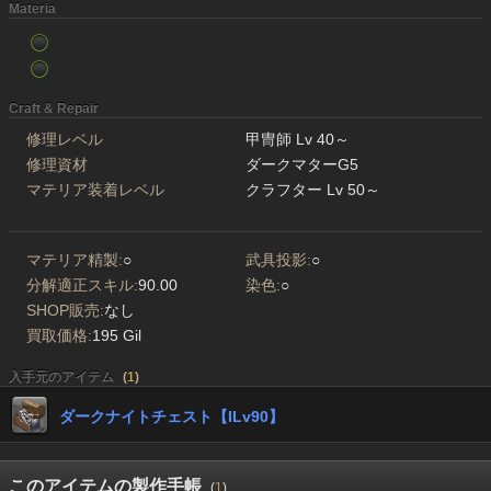
Materia
Craft & Repair
修理レベル
甲冑師 Lv 40～
修理資材
ダークマターG5
マテリア装着レベル
クラフター Lv 50～
マテリア精製:
○
武具投影:
○
分解適正スキル:
90.00
染色:
○
SHOP販売:
なし
買取価格:
195 Gil
入手元のアイテム
(
1
)
ダークナイトチェスト【ILv90】
このアイテムの製作手帳
(
1
)