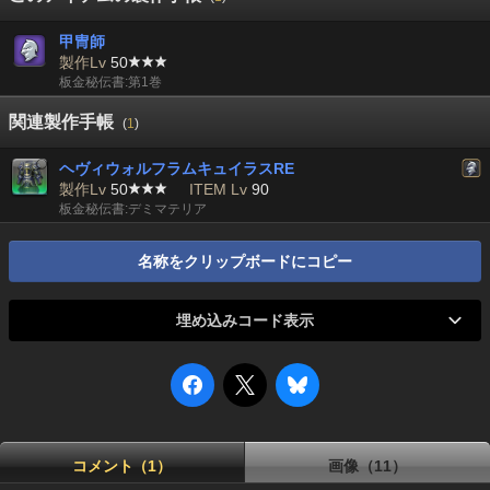
甲冑師
製作Lv
50
板金秘伝書:第1巻
関連製作手帳
(
1
)
ヘヴィウォルフラムキュイラスRE
製作Lv
50
ITEM Lv
90
板金秘伝書:デミマテリア
名称をクリップボードにコピー
埋め込みコード表示
コメント（1）
画像（11）