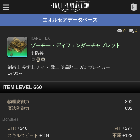
エオルゼアデータベース
0
4
RARE
EX
ゾーモー・ディフェンダーチャプレット
手防具
剣術士 斧術士 ナイト 戦士 暗黒騎士 ガンブレイカー
Lv 93～
ITEM LEVEL 660
物理防御力
892
魔法防御力
892
Bonuses
STR
+248
VIT
+277
スキルスピード
+184
不屈
+129