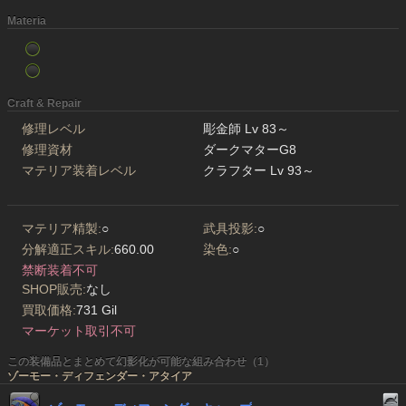
Materia
Craft & Repair
修理レベル
彫金師 Lv 83～
修理資材
ダークマターG8
マテリア装着レベル
クラフター Lv 93～
マテリア精製:
○
武具投影:
○
分解適正スキル:
660.00
染色:
○
禁断装着不可
SHOP販売:
なし
買取価格:
731 Gil
マーケット取引不可
この装備品とまとめて幻影化が可能な組み合わせ（1）
ゾーモー・ディフェンダー・アタイア