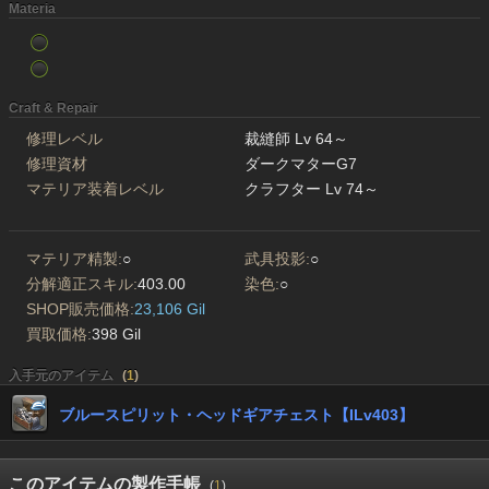
Materia
Craft & Repair
修理レベル
裁縫師 Lv 64～
修理資材
ダークマターG7
マテリア装着レベル
クラフター Lv 74～
マテリア精製:
○
武具投影:
○
分解適正スキル:
403.00
染色:
○
SHOP販売価格:
23,106 Gil
買取価格:
398 Gil
入手元のアイテム
(
1
)
ブルースピリット・ヘッドギアチェスト【ILv403】
このアイテムの製作手帳
(
1
)