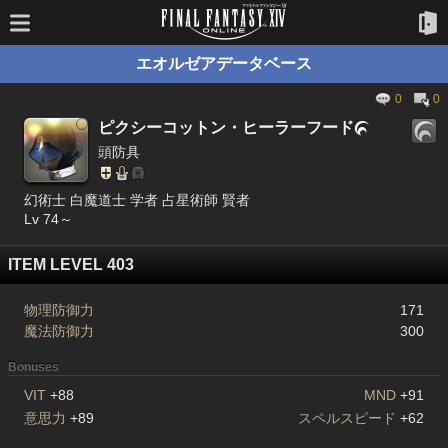
エオルゼアデータベース
0
0
ピクシーコットン・ヒーラーフード

頭防具
幻術士 白魔道士 学者 占星術師 賢者
Lv 74～
ITEM LEVEL 403
物理防御力
171
魔法防御力
300
Bonuses
VIT
+88
MND
+91
意思力
+89
スペルスピード
+62