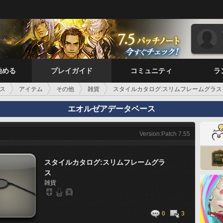
始める
プレイガイド
コミュニティ
ラ
ス
アイテム
その他
雑貨
スタイルカタログ:スリムフレームグラス
エオルゼアデータベース
Version:Patch 7.55
スタイルカタログ:スリムフレームグラ
ス
雑貨
0
3