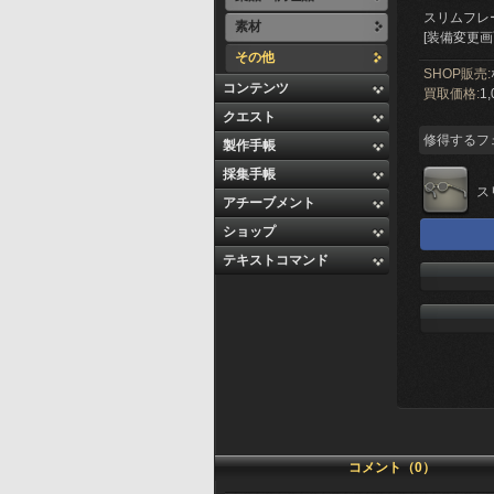
スリムフレ
素材
[装備変更
その他
SHOP販売:
コンテンツ
買取価格:
1,
クエスト
修得するフ
製作手帳
採集手帳
ス
アチーブメント
ショップ
テキストコマンド
コメント（0）