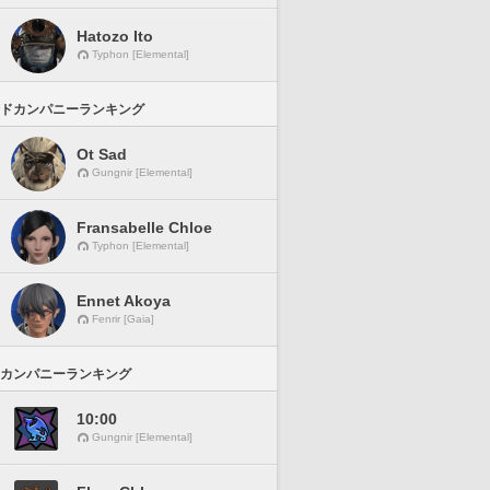
Hatozo Ito
Typhon [Elemental]
ドカンパニーランキング
Ot Sad
Gungnir [Elemental]
Fransabelle Chloe
Typhon [Elemental]
Ennet Akoya
Fenrir [Gaia]
カンパニーランキング
10:00
Gungnir [Elemental]