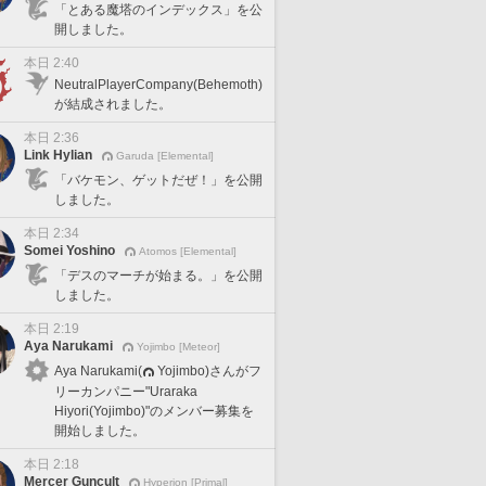
「とある魔塔のインデックス」を公
開しました。
本日 2:40
NeutralPlayerCompany(Behemoth)
が結成されました。
本日 2:36
Link Hylian
Garuda [Elemental]
「バケモン、ゲットだぜ！」を公開
しました。
本日 2:34
Somei Yoshino
Atomos [Elemental]
「デスのマーチが始まる。」を公開
しました。
本日 2:19
Aya Narukami
Yojimbo [Meteor]
Aya Narukami(
Yojimbo)さんがフ
リーカンパニー"Uraraka
Hiyori(Yojimbo)"のメンバー募集を
開始しました。
本日 2:18
Mercer Guncult
Hyperion [Primal]