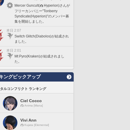
Mercer Guncult(
Hyperion)さんが
フリーカンパニー"Tonberry
Syndicate(Hyperion)"のメンバー募
集を開始しました。
本日 2:07
Switch Glitch(Diabolos)が結成され
ました。
本日 2:01
Mt Pyro(Kraken)が結成されまし
た。
キングピックアップ
タルコンフリクト ランキング
Ciel Cocco
Anima [Mana]
Vivi Ann
Kujata [Elemental]