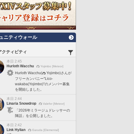
ュニティウォール
アクティビティ
本日 2:45
Hurloth Wacchu
Yojimbo [Meteor]
Hurloth Wacchu(
Yojimbo)さんが
フリーカンパニー"Lico-
wakaba(Yojimbo)"のメンバー募集
を開始しました。
本日 2:44
Linaria Snowdrop
Valefor [Meteor]
「2026年ミラージュドレッサーの
陣話」を公開しました。
本日 2:42
Link Hylian
Garuda [Elemental]