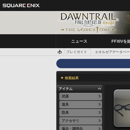
ニュース
FFXIVを
プレイガイド
エオルゼアデータベー
検索結果
アイテム
武器
道具
防具
アクセサリ
薬品・調理品