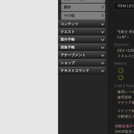
ITEM LEV
素材
その他
コンテンツ
クエスト
弓術士 吟
Lv 87～
製作手帳
Bonuses
採集手帳
DEX
+135
アチーブメント
スキルス
ショップ
Materia
テキストコマンド
Craft & Repa
修理レベ
修理資材
マテリア
マテリア精
分解適正ス
禁断装着不
SHOP販売: