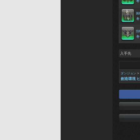
キ
腕
キ
指
キ
入手先
ダンジョン
>
創造環境 