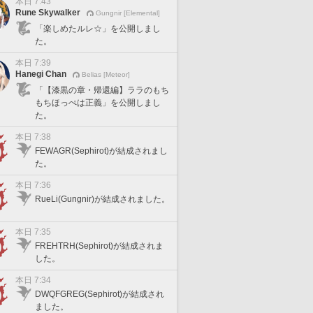
本日 7:43
Rune Skywalker
Gungnir [Elemental]
「楽しめたルレ☆」を公開しまし
た。
本日 7:39
Hanegi Chan
Belias [Meteor]
「【漆黒の章・帰還編】ララのもち
もちほっぺは正義」を公開しまし
た。
本日 7:38
FEWAGR(Sephirot)が結成されまし
た。
本日 7:36
RueLi(Gungnir)が結成されました。
本日 7:35
FREHTRH(Sephirot)が結成されま
した。
本日 7:34
DWQFGREG(Sephirot)が結成され
ました。