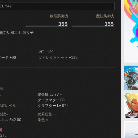
EL 542
物理防御力
魔法防御力
355
355
遊詩人 機工士 踊り子
VIT
+139
ピード
+90
ダイレクトヒット
+129
ir
ル
彫金師 Lv 77～
ダークマターG8
装着レベル
クラフター Lv 87～
製:
○
武具投影:
○
キル:
542.00
染色:
×
可
なし