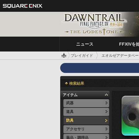
ニュース
FFXIVを
プレイガイド
エオルゼアデータベー
検索結果
アイテム
武器
道具
防具
アクセサリ
薬品・調理品