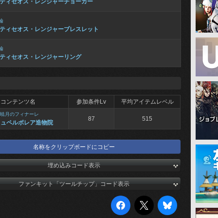
ティセオス・レンジャーチョーカー
輪
ティセオス・レンジャーブレスレット
輪
ティセオス・レンジャーリング
コンテンツ名
参加条件Lv
平均アイテムレベル
暁月のフィナーレ
87
515
ヒュペルボレア造物院
名称をクリップボードにコピー
埋め込みコード表示
ファンキット「ツールチップ」コード表示