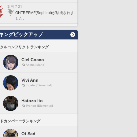
本日 7:31
GHTRERAF(Sephirot)が結成されま
した。
キングピックアップ
タルコンフリクト ランキング
Ciel Cocco
Anima [Mana]
Vivi Ann
Kujata [Elemental]
Hatozo Ito
Typhon [Elemental]
ドカンパニーランキング
Ot Sad