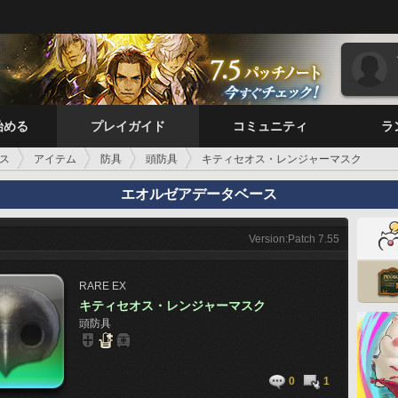
始める
プレイガイド
コミュニティ
ラ
ス
アイテム
防具
頭防具
キティセオス・レンジャーマスク
エオルゼアデータベース
Version:Patch 7.55
RARE
EX
キティセオス・レンジャーマスク
頭防具
0
1