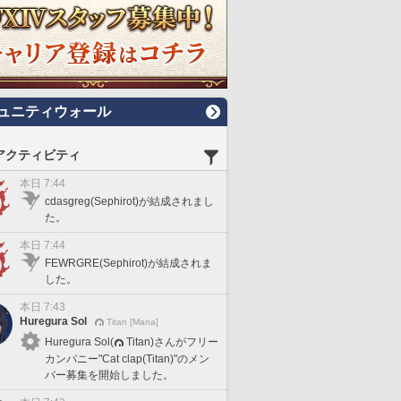
ュニティウォール
アクティビティ
本日 7:44
cdasgreg(Sephirot)が結成されまし
た。
本日 7:44
FEWRGRE(Sephirot)が結成されま
した。
本日 7:43
Huregura Sol
Titan [Mana]
Huregura Sol(
Titan)さんがフリー
カンパニー"Cat clap(Titan)"のメン
バー募集を開始しました。