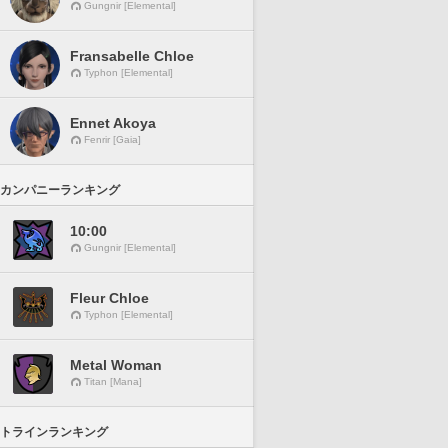
Gungnir [Elemental]
Fransabelle Chloe
Typhon [Elemental]
Ennet Akoya
Fenrir [Gaia]
カンパニーランキング
10:00
Gungnir [Elemental]
Fleur Chloe
Typhon [Elemental]
Metal Woman
Titan [Mana]
トラインランキング