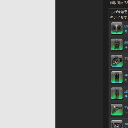
買取価格:
73
この装備品
キティセオ
頭
キ
胴
キ
手
キ
脚
キ
足
キ
耳
キ
首