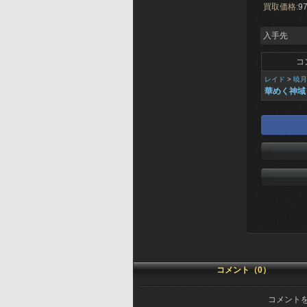
買取価格:
97
入手先
コ
レイド
>
暁月
華めく神域
コメント（0）
コメント