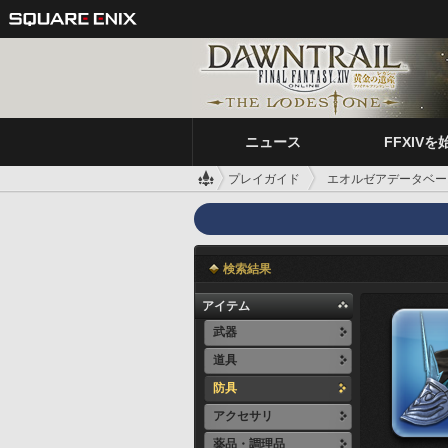
ニュース
FFXIVを
プレイガイド
エオルゼアデータベー
検索結果
アイテム
武器
道具
防具
アクセサリ
薬品・調理品