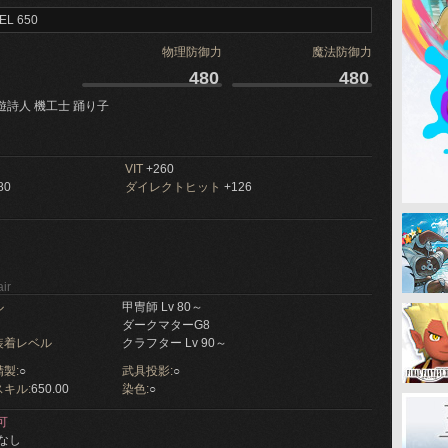
EL 650
物理防御力
魔法防御力
480
480
遊詩人 機工士 踊り子
VIT
+260
80
ダイレクトヒット
+126
ir
ル
甲冑師 Lv 80～
ダークマターG8
装着レベル
クラフター Lv 90～
製:
○
武具投影:
○
キル:
650.00
染色:
○
可
なし