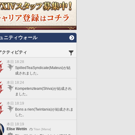
ュニティウォール
アクティビティ
本日 18:28
SpilledTeaSyndicate(Mateus)が結
成されました。
本日 18:24
Kompetenzteam(Shiva)が結成され
ました。
本日 18:19
Bons a rien(Twintania)が結成されま
した。
本日 18:19
Elise Wettin
Titan [Mana]