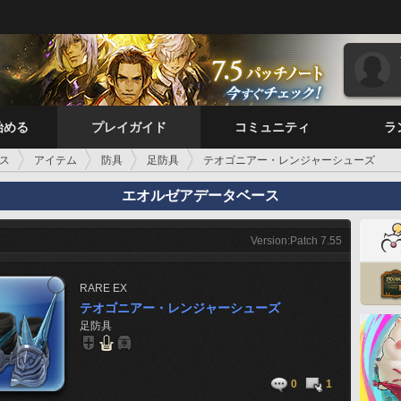
始める
プレイガイド
コミュニティ
ラ
ス
アイテム
防具
足防具
テオゴニアー・レンジャーシューズ
エオルゼアデータベース
Version:Patch 7.55
RARE
EX
テオゴニアー・レンジャーシューズ
足防具
0
1