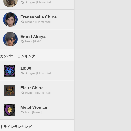
Gungnir [Elemental]
Fransabelle Chloe
Typhon [Elemental]
Ennet Akoya
Fenrir [Gaia]
カンパニーランキング
10:00
Gungnir [Elemental]
Fleur Chloe
Typhon [Elemental]
Metal Woman
Titan [Mana]
トラインランキング