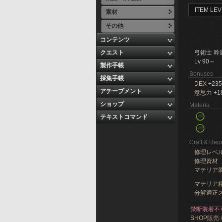
ITEM LEV
素材
その他
コンテンツ
クエスト
弓術士 吟
Lv 90～
製作手帳
Bonuses
採集手帳
DEX
+235
アチーブメント
意思力
+1
ショップ
Materia
テキストコマンド
Craft & Repa
修理レベ
修理資材
マテリア
マテリア精
分解適正ス
禁断装着不
SHOP販売: