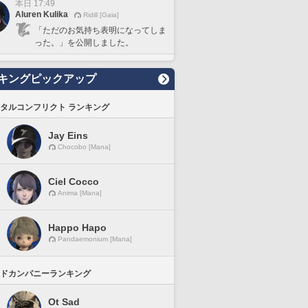
本日 17:49
Aluren Kulika
Ridill [Gaia]
「ただのお気持ち表明になってしま
った。」を公開しました。
キングピックアップ
タルコンフリクト ランキング
Jay Eins
Chocobo [Mana]
Ciel Cocco
Anima [Mana]
Happo Hapo
Pandaemonium [Mana]
ドカンパニーランキング
Ot Sad