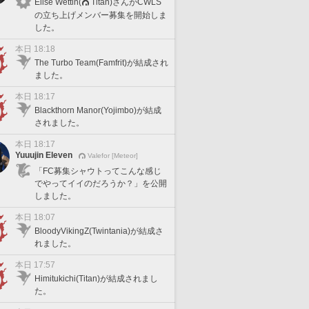
Elise Wettin(
Titan)さんがCWLS
の立ち上げメンバー募集を開始しま
した。
本日 18:18
The Turbo Team(Famfrit)が結成され
ました。
本日 18:17
Blackthorn Manor(Yojimbo)が結成
されました。
本日 18:17
Yuuujin Eleven
Valefor [Meteor]
「FC募集シャウトってこんな感じ
でやってイイのだろうか？」を公開
しました。
本日 18:07
BloodyVikingZ(Twintania)が結成さ
れました。
本日 17:57
Himitukichi(Titan)が結成されまし
た。