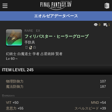
エオルゼアデータベース
0
1
RARE
EX
フィリバスター・ヒーラーグローブ
手防具
幻術士 白魔道士 学者 占星術師 賢者
Lv 60～
ITEM LEVEL 245
物理防御力
107
魔法防御力
187
Bonuses
VIT
+50
MND
+54
意思力
+55
スペルスピード
+39