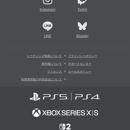
Instagram
Twitch
LINE
Bluesky
レーティング制度について
プライバシーポリシー
著作権について
サポートセンター
ライセンス
ルール＆ポリシー
利用者情報の外部送信について