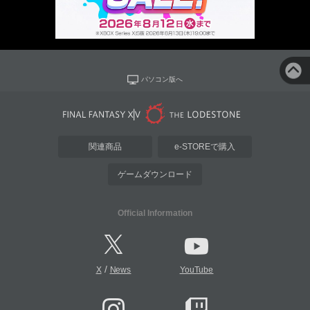
パソコン版へ
関連商品
e-STOREで購入
ゲームダウンロード
Official Information
/
X
News
YouTube