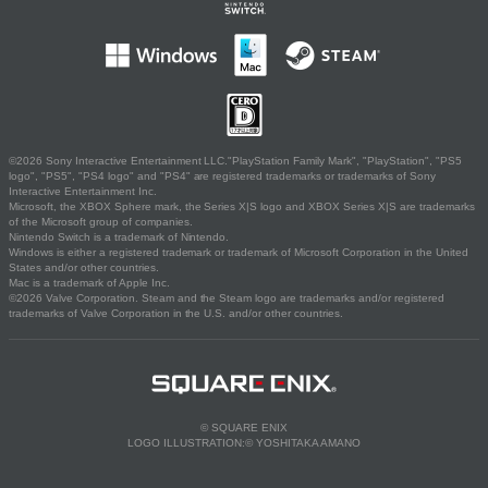
©2026 Sony Interactive Entertainment LLC."PlayStation Family Mark", "PlayStation", "PS5
logo", "PS5", "PS4 logo" and "PS4" are registered trademarks or trademarks of Sony
Interactive Entertainment Inc.
Microsoft, the XBOX Sphere mark, the Series X|S logo and XBOX Series X|S are trademarks
of the Microsoft group of companies.
Nintendo Switch is a trademark of Nintendo.
Windows is either a registered trademark or trademark of Microsoft Corporation in the United
States and/or other countries.
Mac is a trademark of Apple Inc.
©2026 Valve Corporation. Steam and the Steam logo are trademarks and/or registered
trademarks of Valve Corporation in the U.S. and/or other countries.
© SQUARE ENIX
LOGO ILLUSTRATION:© YOSHITAKA AMANO