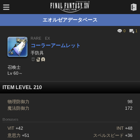
エオルゼアデータベース
0
1
RARE
EX
コーラーアームレット
手防具
召喚士
Lv 60～
ITEM LEVEL 210
物理防御力
98
魔法防御力
172
Bonuses
VIT
+42
INT
+48
意思力
+51
スペルスピード
+36