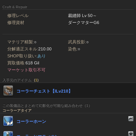
Craft & Repair
修理レベル
裁縫師 Lv 50～
修理資材
ダークマターG6
マテリア精製:
○
武具投影:
○
分解適正スキル:
210.00
染色:
○
SHOP取り扱い:
あり
買取価格:
618 Gil
マーケット取引不可
入手元のアイテム
(
1
)
コーラーチェスト【ILv210】
この装備品とまとめて幻影化が可能な組み合わせ（1）
コーラーアタイア
コーラーホーン