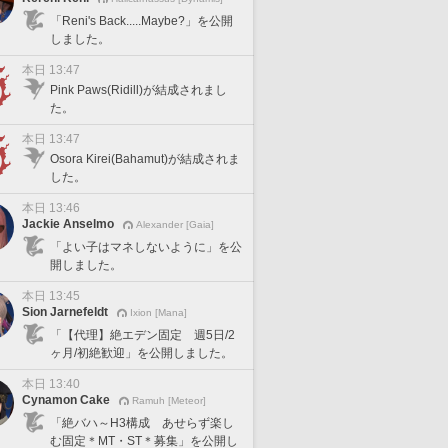
「Reni's Back.....Maybe?」を公開
しました。
本日 13:47
Pink Paws(Ridill)が結成されまし
た。
本日 13:47
Osora Kirei(Bahamut)が結成されま
した。
本日 13:46
Jackie Anselmo
Alexander [Gaia]
「よい子はマネしないように」を公
開しました。
本日 13:45
Sion Jarnefeldt
Ixion [Mana]
「【代理】絶エデン固定 週5日/2
ヶ月/初絶歓迎」を公開しました。
本日 13:40
Cynamon Cake
Ramuh [Meteor]
「絶バハ～H3構成 あせらず楽し
む固定＊MT・ST＊募集」を公開し