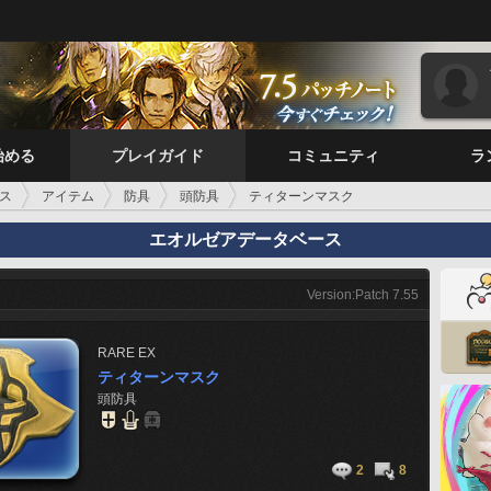
始める
プレイガイド
コミュニティ
ラ
ス
アイテム
防具
頭防具
ティターンマスク
エオルゼアデータベース
Version:Patch 7.55
RARE
EX
ティターンマスク
頭防具
2
8