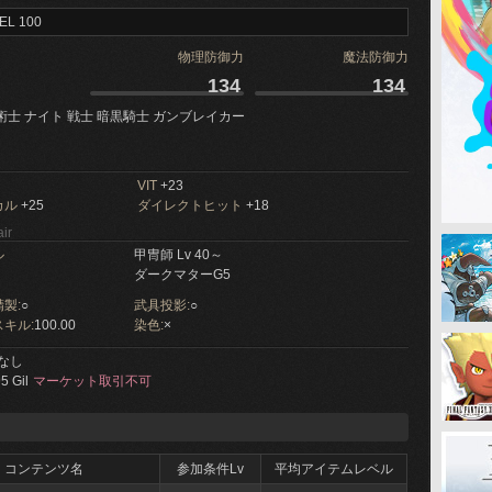
EL 100
物理防御力
魔法防御力
134
134
術士 ナイト 戦士 暗黒騎士 ガンブレイカー
VIT
+23
カル
+25
ダイレクトヒット
+18
ir
ル
甲冑師 Lv 40～
ダークマターG5
製:
○
武具投影:
○
キル:
100.00
染色:
×
なし
5 Gil
マーケット取引不可
コンテンツ名
参加条件Lv
平均アイテムレベル