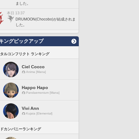
ました。
本日 13:37
DRUMOON(Chocobo)が結成されま
した。
キングピックアップ
タルコンフリクト ランキング
Ciel Cocco
Anima [Mana]
Happo Hapo
Pandaemonium [Mana]
Vivi Ann
Kujata [Elemental]
ドカンパニーランキング