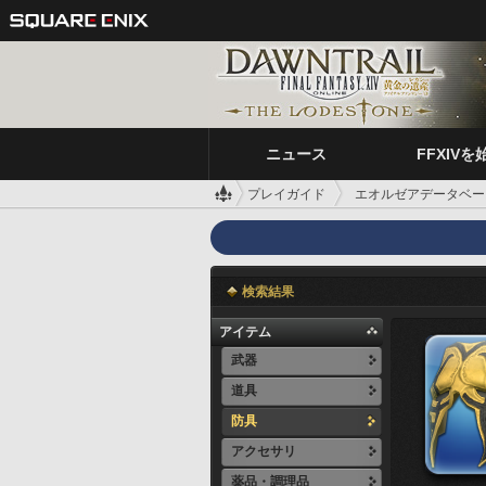
ニュース
FFXIVを
プレイガイド
エオルゼアデータベー
検索結果
アイテム
武器
道具
防具
アクセサリ
薬品・調理品