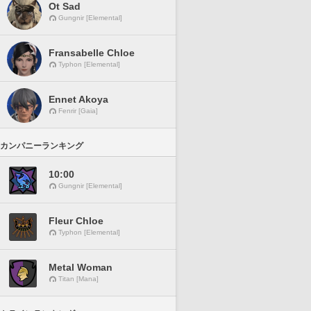
Ot Sad
Gungnir [Elemental]
Fransabelle Chloe
Typhon [Elemental]
Ennet Akoya
Fenrir [Gaia]
カンパニーランキング
10:00
Gungnir [Elemental]
Fleur Chloe
Typhon [Elemental]
Metal Woman
Titan [Mana]