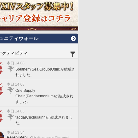
ュニティウォール
アクティビティ
本日 14:08
Southern Sea Group(Odin)が結成さ
れました。
本日 14:08
One Supply
Chain(Pandaemonium)が結成され
ました。
本日 14:03
tagga(Cuchulainn)が結成されまし
た。
本日 13:54
Rereni Reni
Halicarnassus [Dynamis]