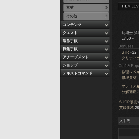
ITEM LEV
素材
その他
コンテンツ
クエスト
剣術士 斧
Lv 50～
製作手帳
Bonuses
採集手帳
STR
+22
アチーブメント
クリティ
ショップ
Craft & Repa
修理レベ
テキストコマンド
修理資材
マテリア精
分解適正ス
SHOP販売:
買取価格:
29
入手先