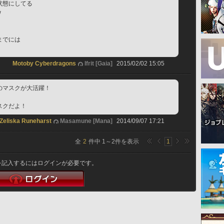
状態にしてる
w
までには
Motoby Cyberdragons
Ifrit [Gaia]
2015/02/02 15:05
のマスクが大活躍！
スクだよ！
Zeliska Runeharst
Masamune [Mana]
2014/09/07 17:21
全
2
件中
1
～
2
件を表示
1
を記入するにはログインが必要です。