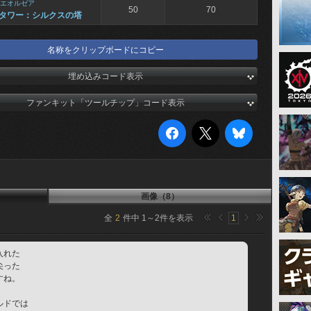
エオルゼア
50
70
タワー：シルクスの塔
名称をクリップボードにコピー
埋め込みコード表示
ファンキット「ツールチップ」コード表示
画像（8）
全
2
件中
1
～
2
件を表示
1
入れた
尖った
すね。
ルドでは