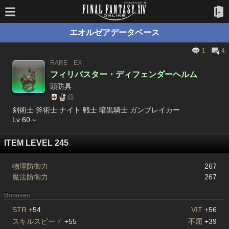
エオルゼアデータベース
1
4
RARE
EX
フィリバスター・ディフェンダーヘルム
頭防具
剣術士 斧術士 ナイト 戦士 暗黒騎士 ガンブレイカー
Lv 60～
ITEM LEVEL 245
物理防御力
267
魔法防御力
267
Bonuses
STR
+54
VIT
+56
スキルスピード
+55
不屈
+39