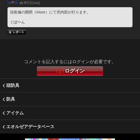
Ifrit [Gaia]
頭装備の開閉（/visor）にて兜内部が灯ります。
ぐぽーん
コメントを記入するにはログインが必要です。
ログイン
頭防具
防具
アイテム
エオルゼアデータベース