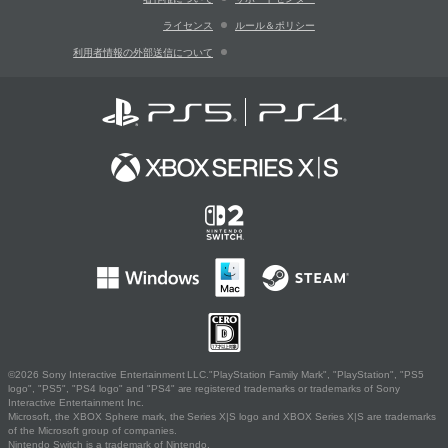
ライセンス
ルール＆ポリシー
利用者情報の外部送信について
©2026 Sony Interactive Entertainment LLC."PlayStation Family Mark", "PlayStation", "PS5
logo", "PS5", "PS4 logo" and "PS4" are registered trademarks or trademarks of Sony
Interactive Entertainment Inc.
Microsoft, the XBOX Sphere mark, the Series X|S logo and XBOX Series X|S are trademarks
of the Microsoft group of companies.
Nintendo Switch is a trademark of Nintendo.