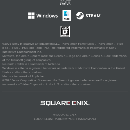
©2026 Sony Interactive Entertainment LLC."PlayStation Family Mark", "PlayStation", "PS5
logo", "PS5", "PS4 logo" and "PS4" are registered trademarks or trademarks of Sony
Interactive Entertainment Inc.
Microsoft, the XBOX Sphere mark, the Series X|S logo and XBOX Series X|S are trademarks
of the Microsoft group of companies.
Nintendo Switch is a trademark of Nintendo.
Windows is either a registered trademark or trademark of Microsoft Corporation in the United
States and/or other countries.
Mac is a trademark of Apple Inc.
©2026 Valve Corporation. Steam and the Steam logo are trademarks and/or registered
trademarks of Valve Corporation in the U.S. and/or other countries.
© SQUARE ENIX
LOGO ILLUSTRATION:© YOSHITAKA AMANO