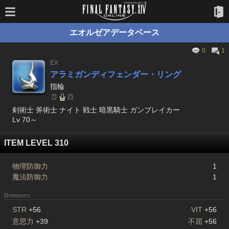
エオルゼアデータベース
0
1
EX
アラミガンディフェンダー・リング
指輪
剣術士 斧術士 ナイト 戦士 暗黒騎士 ガンブレイカー
Lv 70～
ITEM LEVEL 310
物理防御力
1
魔法防御力
1
Bonuses
STR
+56
VIT
+56
意思力
+39
不屈
+56