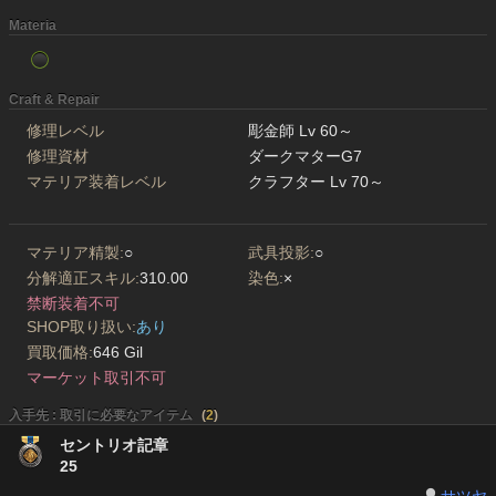
Materia
Craft & Repair
修理レベル
彫金師 Lv 60～
修理資材
ダークマターG7
マテリア装着レベル
クラフター Lv 70～
マテリア精製:
○
武具投影:
○
分解適正スキル:
310.00
染色:
×
禁断装着不可
SHOP取り扱い:
あり
買取価格:
646 Gil
マーケット取引不可
入手先 : 取引に必要なアイテム
(
2
)
セントリオ記章
25