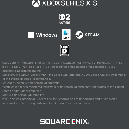
©2026 Sony Interactive Entertainment LLC."PlayStation Family Mark", "PlayStation", "PS5
logo", "PS5", "PS4 logo" and "PS4" are registered trademarks or trademarks of Sony
Interactive Entertainment Inc.
Microsoft, the XBOX Sphere mark, the Series X|S logo and XBOX Series X|S are trademarks
of the Microsoft group of companies.
Nintendo Switch is a trademark of Nintendo.
Windows is either a registered trademark or trademark of Microsoft Corporation in the United
States and/or other countries.
Mac is a trademark of Apple Inc.
©2026 Valve Corporation. Steam and the Steam logo are trademarks and/or registered
trademarks of Valve Corporation in the U.S. and/or other countries.