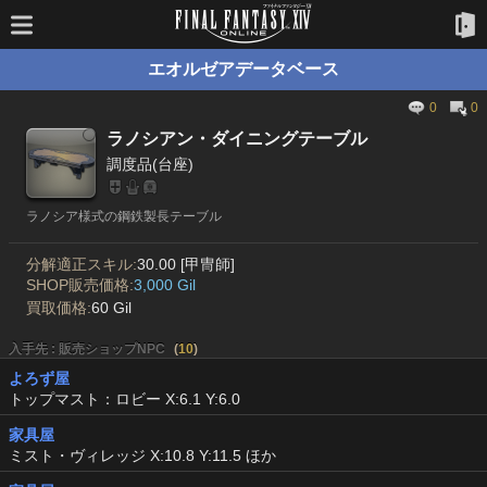
エオルゼアデータベース
0
0
ラノシアン・ダイニングテーブル
調度品(台座)
ラノシア様式の鋼鉄製長テーブル
分解適正スキル:
30.00 [甲冑師]
SHOP販売価格:
3,000 Gil
買取価格:
60 Gil
入手先 : 販売ショップNPC
(
10
)
よろず屋
トップマスト：ロビー X:6.1 Y:6.0
家具屋
ミスト・ヴィレッジ X:10.8 Y:11.5 ほか