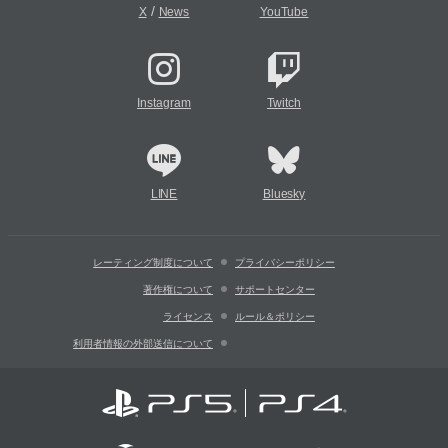
/
X
News
YouTube
Instagram
Twitch
LINE
Bluesky
レーティング制度について
プライバシーポリシー
著作権について
サポートセンター
ライセンス
ルール＆ポリシー
利用者情報の外部送信について