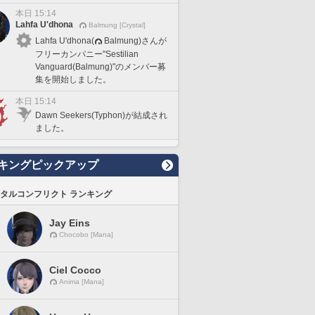
本日 15:14
Lahfa U'dhona
Balmung [Crystal]
Lahfa U'dhona(
Balmung)さんが
フリーカンパニー"Sestilian
Vanguard(Balmung)"のメンバー募
集を開始しました。
本日 15:14
Dawn Seekers(Typhon)が結成され
ました。
キングピックアップ
タルコンフリクト ランキング
Jay Eins
Chocobo [Mana]
Ciel Cocco
Anima [Mana]