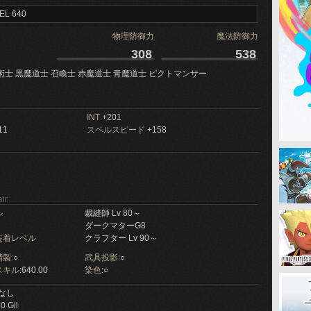
EL 640
物理防御力
魔法防御力
308
538
術士 黒魔道士 召喚士 赤魔道士 青魔道士 ピクトマンサー
INT
+201
11
スペルスピード
+158
ir
ル
裁縫師 Lv 80～
ダークマターG8
装着レベル
クラフター Lv 90～
製:
○
武具投影:
○
キル:
640.00
染色:
○
なし
0 Gil