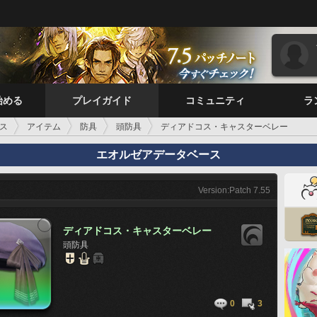
始める
プレイガイド
コミュニティ
ラ
ス
アイテム
防具
頭防具
ディアドコス・キャスターベレー
エオルゼアデータベース
Version:Patch 7.55
ディアドコス・キャスターベレー
頭防具
0
3