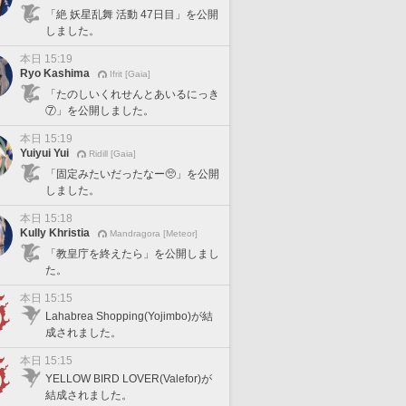
「絶 妖星乱舞 活動 47日目」を公開
しました。
本日 15:19
Ryo Kashima
Ifrit [Gaia]
「たのしいくれせんとあいるにっき
⑦」を公開しました。
本日 15:19
Yuiyui Yui
Ridill [Gaia]
「固定みたいだったなー🥺」を公開
しました。
本日 15:18
Kully Khristia
Mandragora [Meteor]
「教皇庁を終えたら」を公開しまし
た。
本日 15:15
Lahabrea Shopping(Yojimbo)が結
成されました。
本日 15:15
YELLOW BIRD LOVER(Valefor)が
結成されました。