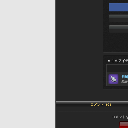
このアイ
裁
裁縫
コメント（0）
コメント