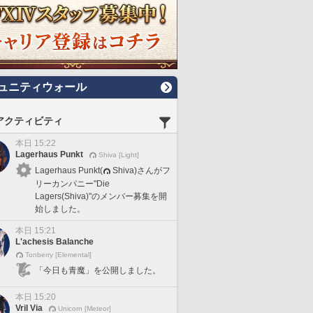
ュニティウォール
アクティビティ
本日 15:22
Lagerhaus Punkt
Shiva [Light]
Lagerhaus Punkt(
Shiva)さんがフ
リーカンパニー"Die
Lagers(Shiva)"のメンバー募集を開
始しました。
本日 15:21
L'achesis Balanche
Tonberry [Elemental]
「今日も青魔」を公開しました。
本日 15:20
Vril Via
Unicorn [Meteor]