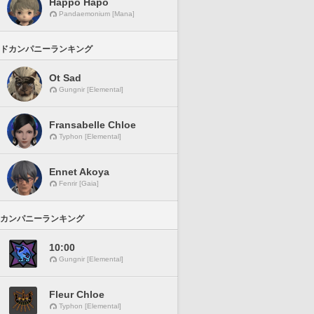
Happo Hapo
Pandaemonium [Mana]
ドカンパニーランキング
Ot Sad
Gungnir [Elemental]
Fransabelle Chloe
Typhon [Elemental]
Ennet Akoya
Fenrir [Gaia]
カンパニーランキング
10:00
Gungnir [Elemental]
Fleur Chloe
Typhon [Elemental]