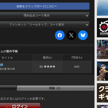
名称をクリップボードにコピー
埋め込みコード表示
ファンキット「ツールチップ」コード表示
テムの製作手帳
タイトル
製作Lv
ITEM Lv
縫師
90
640
秘伝書:第10巻
画像（3）
を記入するにはログインが必要です。