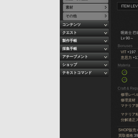
ITEM LEV
素材
その他
コンテンツ
クエスト
呪術士 巴
Lv 90～
製作手帳
Bonuses
採集手帳
VIT
+197
アチーブメント
意思力
+1
ショップ
Materia
テキストコマンド
Craft & Repa
修理レベ
修理資材
マテリア
マテリア精
分解適正ス
SHOP販売:
買取価格:
39