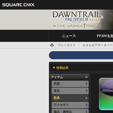
ニュース
FFXIVを
プレイガイド
エオルゼアデータベー
検索結果
アイテム
武器
道具
防具
アクセサリ
薬品・調理品