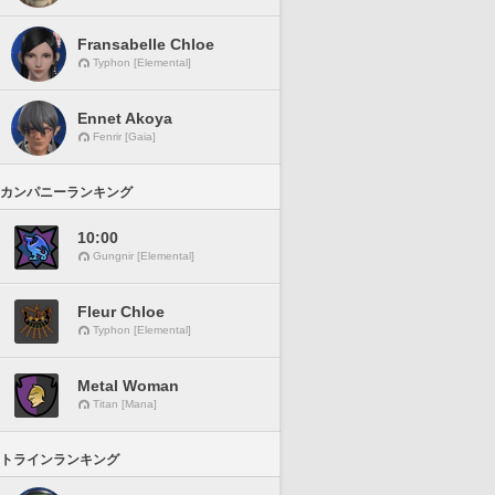
Fransabelle Chloe
Typhon [Elemental]
Ennet Akoya
Fenrir [Gaia]
カンパニーランキング
10:00
Gungnir [Elemental]
Fleur Chloe
Typhon [Elemental]
Metal Woman
Titan [Mana]
トラインランキング