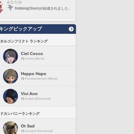
本日 5:06
frobbing(Siren)が結成されました。
キングピックアップ
タルコンフリクト ランキング
Ciel Cocco
Anima [Mana]
Happo Hapo
Pandaemonium [Mana]
Vivi Ann
Kujata [Elemental]
ドカンパニーランキング
Ot Sad
Gungnir [Elemental]