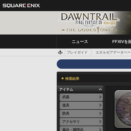
ニュース
FFXIVを
プレイガイド
エオルゼアデータベー
検索結果
アイテム
武器
道具
防具
アクセサリ
薬品・調理品