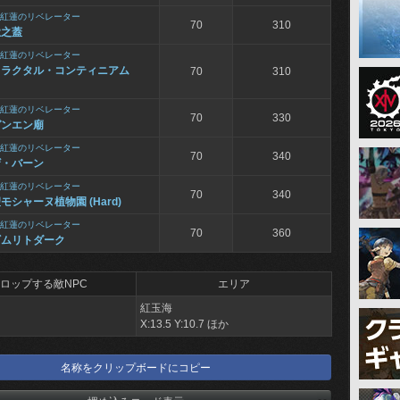
紅蓮のリベレーター
70
310
獄之蓋
紅蓮のリベレーター
フラクタル・コンティニアム
70
310
紅蓮のリベレーター
70
330
ガンエン廟
紅蓮のリベレーター
70
340
ザ・バーン
紅蓮のリベレーター
70
340
モシャーヌ植物園 (Hard)
紅蓮のリベレーター
70
360
ギムリトダーク
ロップする敵NPC
エリア
紅玉海
X:13.5 Y:10.7 ほか
名称をクリップボードにコピー