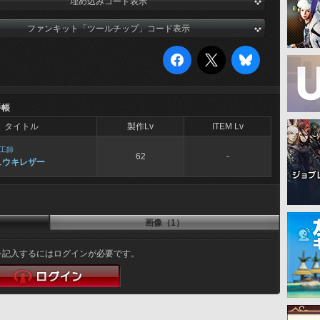
埋め込みコード表示
ファンキット「ツールチップ」コード表示
手帳
タイトル
製作Lv
ITEM Lv
工師
62
-
ュウキレザー
画像（1）
を記入するにはログインが必要です。