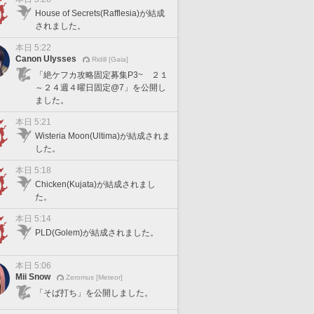
House of Secrets(Rafflesia)が結成
されました。
本日 5:22
Canon Ulysses
Ridill [Gaia]
「絶ケフカ攻略固定募集P3~ ２１
～２４週４曜日固定@7」を公開し
ました。
本日 5:21
Wisteria Moon(Ultima)が結成されま
した。
本日 5:18
Chicken(Kujata)が結成されまし
た。
本日 5:14
PLD(Golem)が結成されました。
本日 5:06
Mii Snow
Zeromus [Meteor]
「そば打ち」を公開しました。