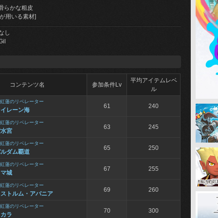
滑らかな粗皮
が用いる素材]
なし
Gil
平均アイテムレベ
コンテンツ名
参加条件Lv
ル
紅蓮のリベレーター
61
240
セイレーン海
紅蓮のリベレーター
63
245
紫水宮
紅蓮のリベレーター
65
250
バルダム覇道
紅蓮のリベレーター
67
255
ドマ城
紅蓮のリベレーター
69
260
カストルム・アバニア
紅蓮のリベレーター
70
300
スカラ