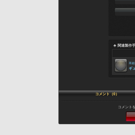
関連製作
革細
ギ
コメント（0）
コメント