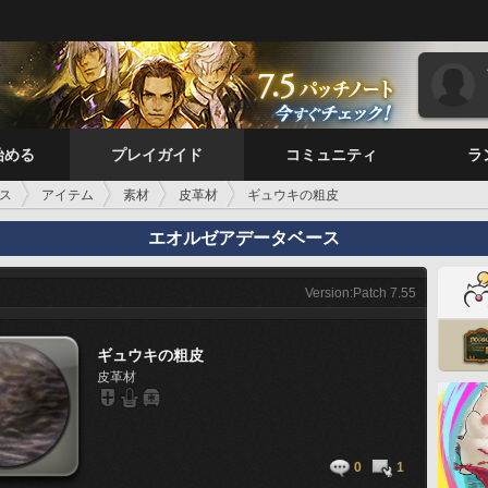
始める
プレイガイド
コミュニティ
ラ
ス
アイテム
素材
皮革材
ギュウキの粗皮
エオルゼアデータベース
Version:Patch 7.55
ギュウキの粗皮
皮革材
0
1