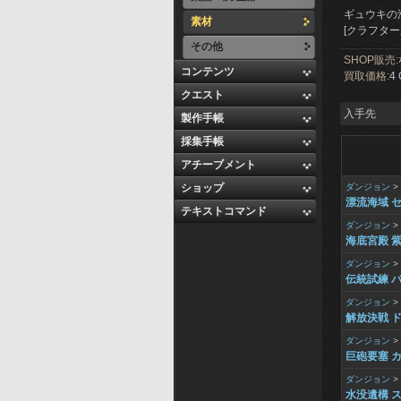
ギュウキの
素材
[クラフター
その他
SHOP販売:
コンテンツ
買取価格:
4 
クエスト
入手先
製作手帳
採集手帳
アチーブメント
ショップ
ダンジョン
>
漂流海域 
テキストコマンド
ダンジョン
>
海底宮殿 
ダンジョン
>
伝統試練 
ダンジョン
>
解放決戦 
ダンジョン
>
巨砲要塞 
ダンジョン
>
水没遺構 