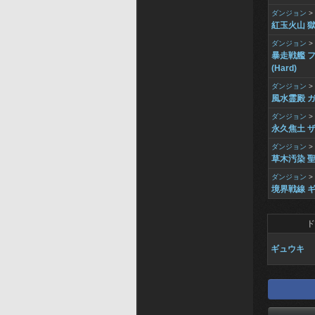
ダンジョン
>
紅玉火山 
ダンジョン
>
暴走戦艦 
(Hard)
ダンジョン
>
風水霊殿 
ダンジョン
>
永久焦土 
ダンジョン
>
草木汚染 聖
ダンジョン
>
境界戦線 
ド
ギュウキ