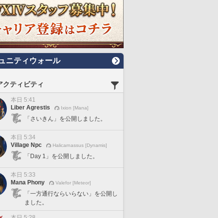
ュニティウォール
アクティビティ
本日 5:41
Liber Agrestis
Ixion [Mana]
「さいきん」を公開しました。
本日 5:34
Village Npc
Halicarnassus [Dynamis]
「Day 1」を公開しました。
本日 5:33
Mana Phony
Valefor [Meteor]
「一方通行ならいらない」を公開し
ました。
本日 5:28