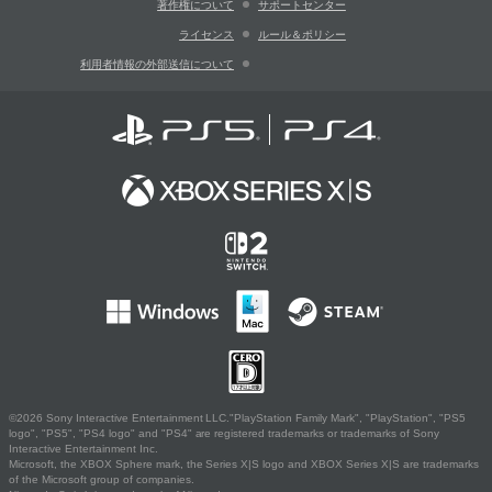
著作権について
サポートセンター
ライセンス
ルール＆ポリシー
利用者情報の外部送信について
©2026 Sony Interactive Entertainment LLC."PlayStation Family Mark", "PlayStation", "PS5
logo", "PS5", "PS4 logo" and "PS4" are registered trademarks or trademarks of Sony
Interactive Entertainment Inc.
Microsoft, the XBOX Sphere mark, the Series X|S logo and XBOX Series X|S are trademarks
of the Microsoft group of companies.