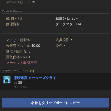
スペルスピード
+9
Craft & Repair
修理レベル
裁縫師 Lv 28～
修理資材
ダークマターG4
マテリア精製:
○
武具投影:
○
分解適正スキル:
40.00
染色:
×
SHOP販売:
なし
買取価格:
76 Gil
マーケット取引不可
入手先 : コンテンツ
(
1
)
流砂迷宮 カッターズクライ
Lv
38
ダンジョン
名称をクリップボードにコピー