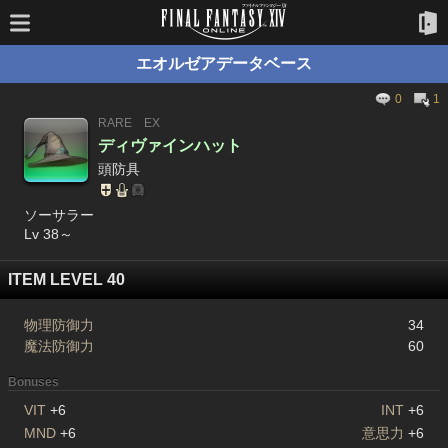
エオルゼアデータベース
0
1
RARE
EX
ディヴァインハット
頭防具
ソーサラー
Lv 38～
ITEM LEVEL 40
物理防御力
34
魔法防御力
60
Bonuses
VIT
+6
INT
+6
MND
+6
意思力
+6