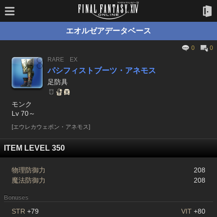
エオルゼアデータベース
0
0
RARE
EX
パシフィストブーツ・アネモス
足防具
モンク
Lv 70～
[エウレカウェポン・アネモス]
ITEM LEVEL 350
物理防御力
208
魔法防御力
208
Bonuses
STR
+79
VIT
+80