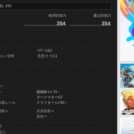
EL 430
物理防御力
魔法防御力
354
354
VIT
+162
カル
+159
意思力
+111
ir
ル
裁縫師 Lv 70～
ダークマターG7
装着レベル
クラフター Lv 80～
製:
○
武具投影:
○
染色:
×
可
なし