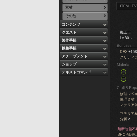
ITEM LEV
素材
その他
コンテンツ
クエスト
機工士
Lv 80～
製作手帳
Bonuses
採集手帳
DEX
+158
アチーブメント
クリティ
ショップ
Materia
テキストコマンド
Craft & Repa
修理レベ
修理資材
マテリア
マテリア精
分解:
×
禁断装着不
SHOP販売: