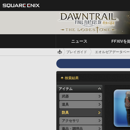
ニュース
FFXIVを
プレイガイド
エオルゼアデータベー
検索結果
アイテム
武器
道具
防具
アクセサリ
薬品・調理品