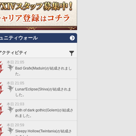
ュニティウォール
アクティビティ
本日 21:05
Bad Grafx(Maduin)が結成されまし
た。
本日 21:05
Lunar'Eclipse(Shiva)が結成されま
した。
本日 21:03
goth of dark gothic(Golem)が結成さ
れました。
本日 20:59
Sleepy Hollow(Twintania)が結成さ