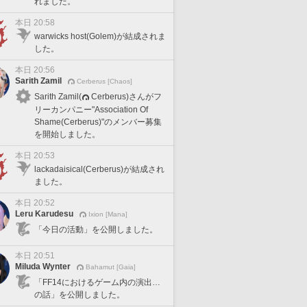
れました。
本日 20:58
warwicks host(Golem)が結成されま
した。
本日 20:56
Sarith Zamil
Cerberus [Chaos]
Sarith Zamil(
Cerberus)さんがフ
リーカンパニー"Association Of
Shame(Cerberus)"のメンバー募集
を開始しました。
本日 20:53
lackadaisical(Cerberus)が結成され
ました。
本日 20:52
Leru Karudesu
Ixion [Mana]
「今日の活動」を公開しました。
本日 20:51
Miluda Wynter
Bahamut [Gaia]
「FF14におけるゲーム内の演出…
の話」を公開しました。