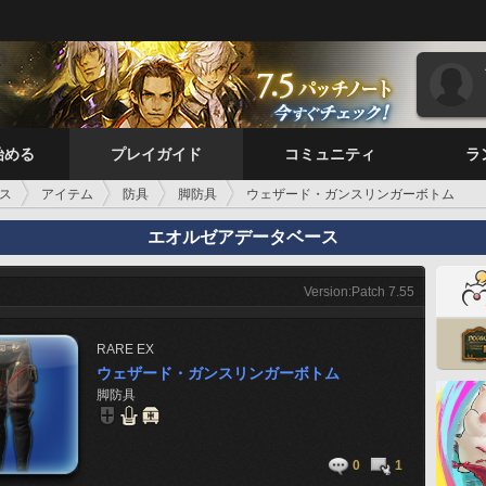
始める
プレイガイド
コミュニティ
ラ
ス
アイテム
防具
脚防具
ウェザード・ガンスリンガーボトム
エオルゼアデータベース
Version:Patch 7.55
RARE
EX
ウェザード・ガンスリンガーボトム
脚防具
0
1