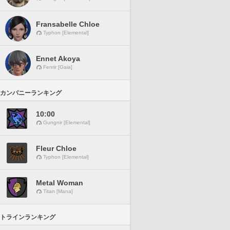
Fransabelle Chloe
Typhon [Elemental]
Ennet Akoya
Fenrir [Gaia]
カンパニーランキング
10:00
Gungnir [Elemental]
Fleur Chloe
Typhon [Elemental]
Metal Woman
Titan [Mana]
トラインランキング