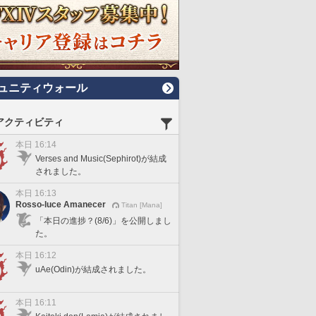
ュニティウォール
アクティビティ
本日 16:14
Verses and Music(Sephirot)が結成
されました。
本日 16:13
Rosso-luce Amanecer
Titan [Mana]
「本日の進捗？(8/6)」を公開しまし
た。
本日 16:12
uAe(Odin)が結成されました。
本日 16:11