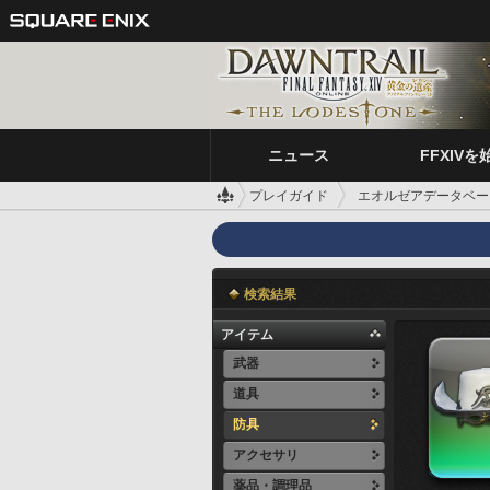
ニュース
FFXIVを
プレイガイド
エオルゼアデータベー
検索結果
アイテム
武器
道具
防具
アクセサリ
薬品・調理品