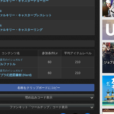
ァルキリー・キャスターチョーカー
輪
ァルキリー・キャスターブレスレット
輪
ァルキリー・キャスターリング
コンテンツ名
参加条件Lv
平均アイテムレベル
蒼天のイシュガルド
60
210
ゼルファトル
蒼天のイシュガルド
60
210
ブラ幻想図書館 (Hard)
名称をクリップボードにコピー
埋め込みコード表示
ファンキット「ツールチップ」コード表示