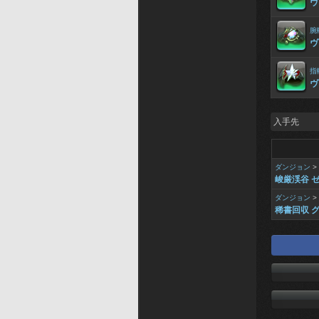
ヴ
腕
ヴ
指
ヴ
入手先
ダンジョン
>
峻厳渓谷 
ダンジョン
>
稀書回収 グ