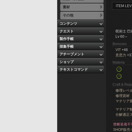
ITEM LEV
素材
その他
コンテンツ
クエスト
呪術士 巴
Lv 60～
製作手帳
Bonuses
採集手帳
VIT
+46
アチーブメント
意思力
+3
ショップ
Materia
テキストコマンド
Craft & Repa
修理レベ
修理資材
マテリア
マテリア精
分解適正ス
禁断装着不
SHOP販売: