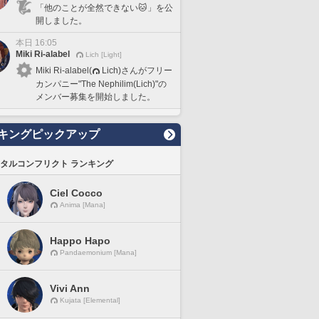
「他のことが全然できない🐱」を公
開しました。
本日 16:05
Miki Ri-alabel
Lich [Light]
Miki Ri-alabel(
Lich)さんがフリー
カンパニー"The Nephilim(Lich)"の
メンバー募集を開始しました。
キングピックアップ
タルコンフリクト ランキング
Ciel Cocco
Anima [Mana]
Happo Hapo
Pandaemonium [Mana]
Vivi Ann
Kujata [Elemental]