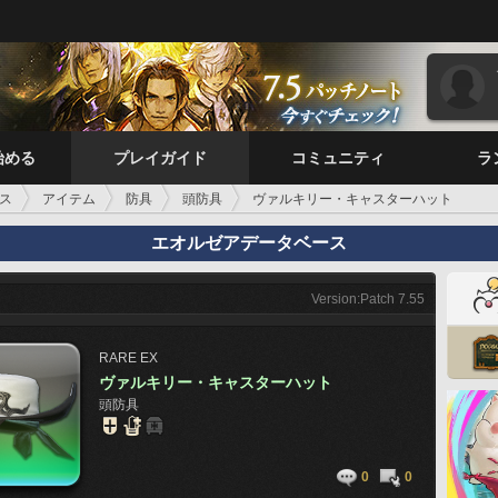
始める
プレイガイド
コミュニティ
ラ
ス
アイテム
防具
頭防具
ヴァルキリー・キャスターハット
エオルゼアデータベース
Version:Patch 7.55
RARE
EX
ヴァルキリー・キャスターハット
頭防具
0
0