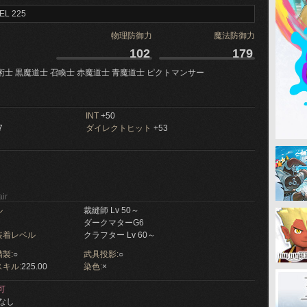
EL 225
物理防御力
魔法防御力
102
179
術士 黒魔道士 召喚士 赤魔道士 青魔道士 ピクトマンサー
INT
+50
7
ダイレクトヒット
+53
ir
ル
裁縫師 Lv 50～
ダークマターG6
装着レベル
クラフター Lv 60～
製:
○
武具投影:
○
キル:
225.00
染色:
×
可
なし