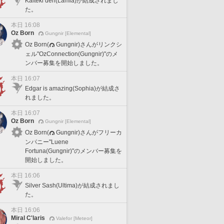
Kaiteki den(Lamia)が結成されまし
た。
本日 16:08
Oz Born
Gungnir [Elemental]
Oz Born(
Gungnir)さんがリンクシ
ェル"OzConnection(Gungnir)"のメ
ンバー募集を開始しました。
本日 16:07
Edgar is amazing(Sophia)が結成さ
れました。
本日 16:07
Oz Born
Gungnir [Elemental]
Oz Born(
Gungnir)さんがフリーカ
ンパニー"Luene
Fortuna(Gungnir)"のメンバー募集を
開始しました。
本日 16:06
Silver Sash(Ultima)が結成されまし
た。
本日 16:06
Miral C'laris
Valefor [Meteor]