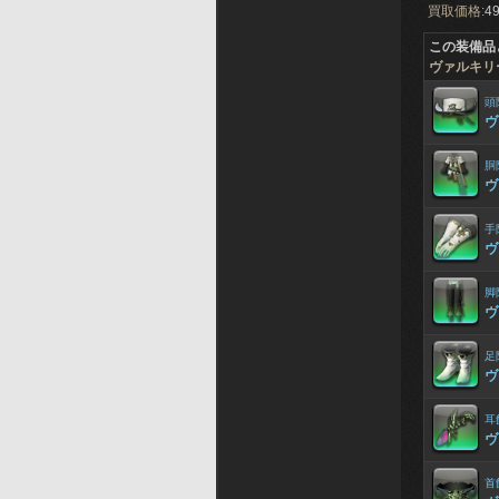
買取価格:
49
この装備品
ヴァルキリ
頭
ヴ
胴
ヴ
手
ヴ
脚
ヴ
足
ヴ
耳
ヴ
首