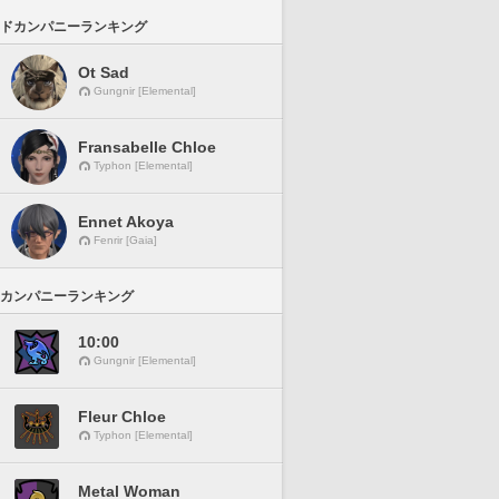
ドカンパニーランキング
Ot Sad
Gungnir [Elemental]
Fransabelle Chloe
Typhon [Elemental]
Ennet Akoya
Fenrir [Gaia]
カンパニーランキング
10:00
Gungnir [Elemental]
Fleur Chloe
Typhon [Elemental]
Metal Woman