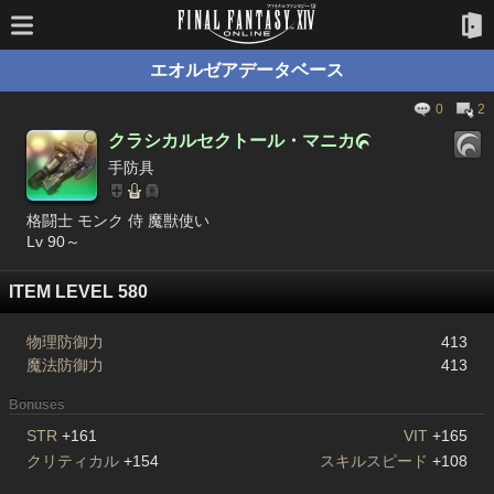
エオルゼアデータベース
0
2
クラシカルセクトール・マニカ

手防具
格闘士 モンク 侍 魔獣使い
Lv 90～
ITEM LEVEL 580
物理防御力
413
魔法防御力
413
Bonuses
STR
+161
VIT
+165
クリティカル
+154
スキルスピード
+108