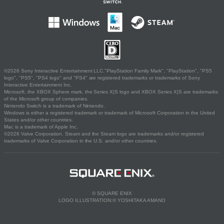
©2026 Sony Interactive Entertainment LLC."PlayStation Family Mark", "PlayStation", "PS5
logo", "PS5", "PS4 logo" and "PS4" are registered trademarks or trademarks of Sony
Interactive Entertainment Inc.
Microsoft, the XBOX Sphere mark, the Series X|S logo and XBOX Series X|S are trademarks
of the Microsoft group of companies.
Nintendo Switch is a trademark of Nintendo.
Windows is either a registered trademark or trademark of Microsoft Corporation in the United
States and/or other countries.
Mac is a trademark of Apple Inc.
©2026 Valve Corporation. Steam and the Steam logo are trademarks and/or registered
trademarks of Valve Corporation in the U.S. and/or other countries.
© SQUARE ENIX
LOGO ILLUSTRATION:© YOSHITAKA AMANO