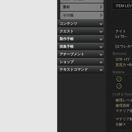
ITEM LEV
素材
その他
コンテンツ
クエスト
ナイト
Lv 70～
製作手帳
[エウレカ
採集手帳
Bonuses
アチーブメント
STR
+77
ショップ
意思力
+5
テキストコマンド
Materia
Craft & Repa
修理レベ
修理資材
マテリア
マテリア精
分解:
×