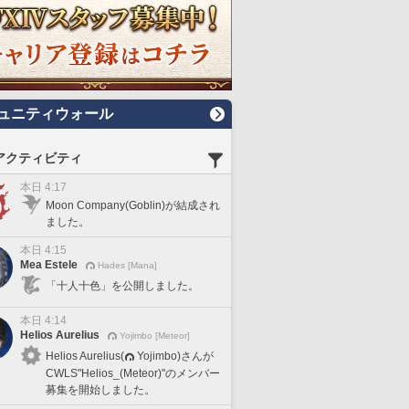
ュニティウォール
アクティビティ
本日 4:17
Moon Company(Goblin)が結成され
ました。
本日 4:15
Mea Estele
Hades [Mana]
「十人十色」を公開しました。
本日 4:14
Helios Aurelius
Yojimbo [Meteor]
Helios Aurelius(
Yojimbo)さんが
CWLS"Helios_(Meteor)"のメンバー
募集を開始しました。