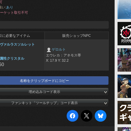
可
扱い:
あり
ーケット取引不可
引に必要なアイテム
販売ショップNPC
ヴァルラスソルレット
ゲロルト
エウレカ：アネモス帯
属性クリスタル
X: 17.9 Y: 32.2
50
名称をクリップボードにコピー
埋め込みコード表示
ファンキット「ツールチップ」コード表示