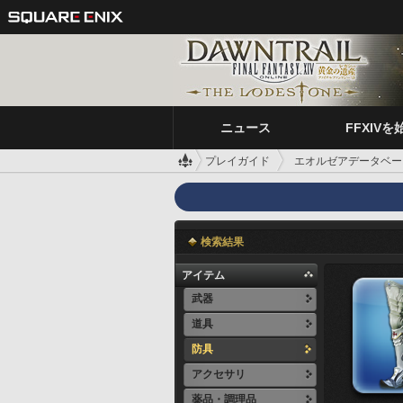
ニュース
FFXIVを
プレイガイド
エオルゼアデータベー
検索結果
アイテム
武器
道具
防具
アクセサリ
薬品・調理品