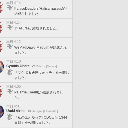
本日 4:14
PalaceDeaders(Halicarnassus)が
結成されました。
本日 4:14
1''(Asura)が結成されました。
本日 4:12
WeMadDawg(Maduin)が結成され
ました。
本日 4:10
Cynthia Chere
Valefor [Meteor]
「マケボ＆妖怪ウォッチ」を公開し
ました。
本日 4:05
Palantir(Coeurl)が結成されまし
た。
本日 4:01
Utuki Airine
Gungnir [Elemental]
「私のエオルゼアTODO日記 1344
日目」を公開しました。