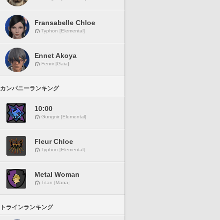
Fransabelle Chloe
Typhon [Elemental]
Ennet Akoya
Fenrir [Gaia]
カンパニーランキング
10:00
Gungnir [Elemental]
Fleur Chloe
Typhon [Elemental]
Metal Woman
Titan [Mana]
トラインランキング