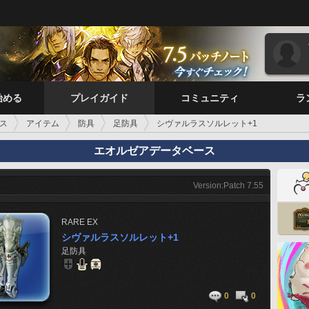
始める
プレイガイド
コミュニティ
ラ
ス
アイテム
防具
足防具
シヴァルラスソルレット+1
エオルゼアデータベース
Version:Patch 7.55
RARE
EX
シヴァルラスソルレット+1
足防具
0
0