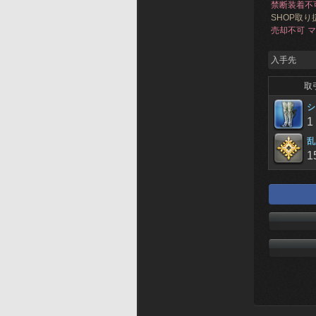
禁断装着不
SHOP取り
売却不可
マ
入手先
取
シ
1
乱
1