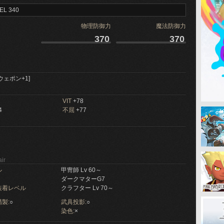
EL 340
物理防御力
魔法防御力
370
370
ウェポン+1]
VIT
+78
4
不屈
+77
ir
ル
甲冑師 Lv 60～
ダークマターG7
装着レベル
クラフター Lv 70～
製:
○
武具投影:
○
染色:
×