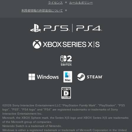
ライセンス
ルール＆ポリシー
利用者情報の外部送信について
©2026 Sony Interactive Entertainment LLC."PlayStation Family Mark", "PlayStation", "PS5
logo", "PS5", "PS4 logo" and "PS4" are registered trademarks or trademarks of Sony
Interactive Entertainment Inc.
Microsoft, the XBOX Sphere mark, the Series X|S logo and XBOX Series X|S are trademarks
of the Microsoft group of companies.
Nintendo Switch is a trademark of Nintendo.
Windows is either a registered trademark or trademark of Microsoft Corporation in the United