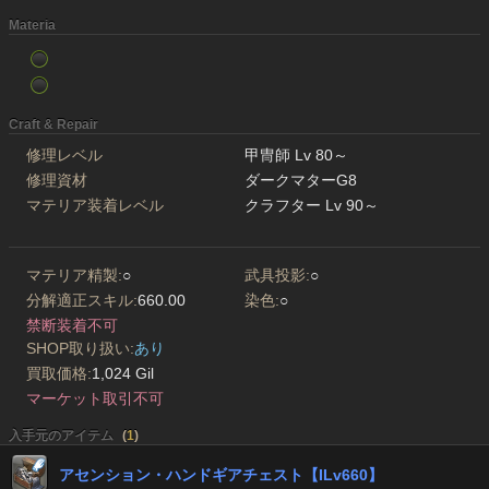
Materia
Craft & Repair
修理レベル
甲冑師 Lv 80～
修理資材
ダークマターG8
マテリア装着レベル
クラフター Lv 90～
マテリア精製:
○
武具投影:
○
分解適正スキル:
660.00
染色:
○
禁断装着不可
SHOP取り扱い:
あり
買取価格:
1,024 Gil
マーケット取引不可
入手元のアイテム
(
1
)
アセンション・ハンドギアチェスト【ILv660】