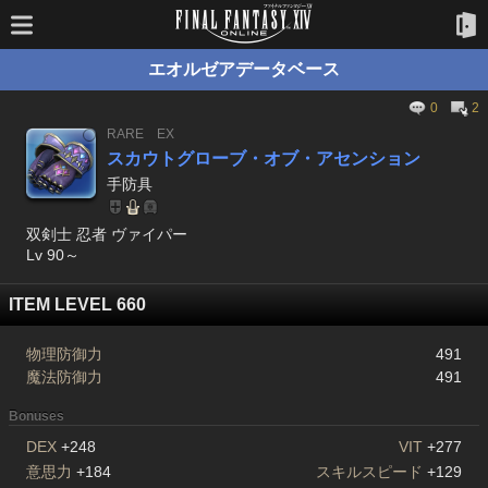
エオルゼアデータベース
0
2
RARE
EX
スカウトグローブ・オブ・アセンション
手防具
双剣士 忍者 ヴァイパー
Lv 90～
ITEM LEVEL 660
物理防御力
491
魔法防御力
491
Bonuses
DEX
+248
VIT
+277
意思力
+184
スキルスピード
+129