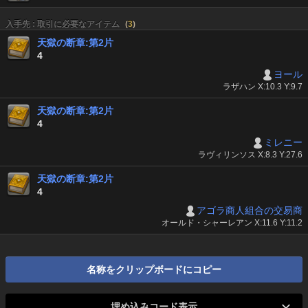
入手先 : 取引に必要なアイテム
(
3
)
天獄の断章:第2片
4
ヨール
ラザハン X:10.3 Y:9.7
天獄の断章:第2片
4
ミレニー
ラヴィリンソス X:8.3 Y:27.6
天獄の断章:第2片
4
アゴラ商人組合の交易商
オールド・シャーレアン X:11.6 Y:11.2
名称をクリップボードにコピー
埋め込みコード表示