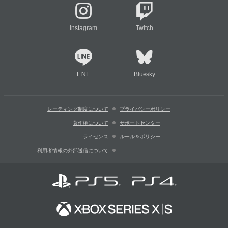
Instagram
Twitch
LINE
Bluesky
レーティング制度について
プライバシーポリシー
著作権について
サポートセンター
ライセンス
ルール＆ポリシー
利用者情報の外部送信について