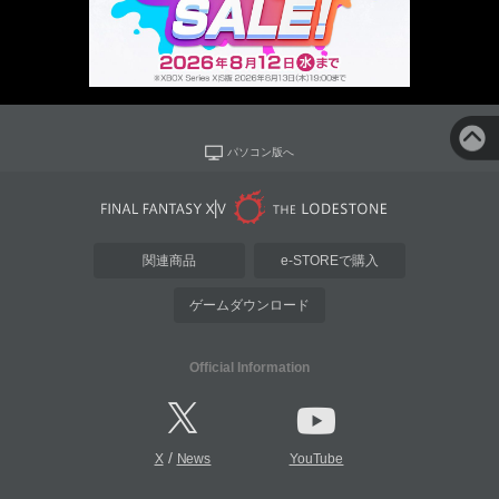
パソコン版へ
関連商品
e-STOREで購入
ゲームダウンロード
Official Information
/
X
News
YouTube