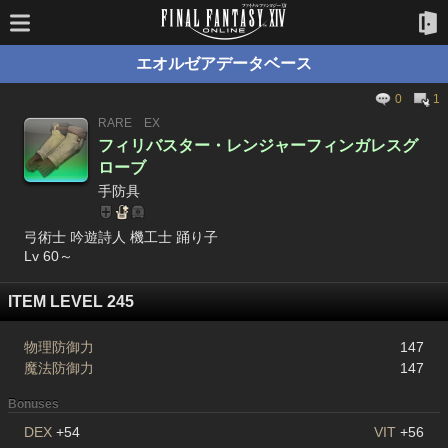
エオルゼアデータベース
0
1
RARE
EX
フィリバスター・レンジャーフィンガレスグ
ローブ
手防具
弓術士 吟遊詩人 機工士 踊り子
Lv 60～
ITEM LEVEL 245
物理防御力
147
魔法防御力
147
Bonuses
DEX
+54
VIT
+56