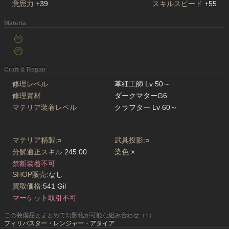
意思力
+39
スキルスピード
+55
Materia
Craft & Repair
修理レベル
革細工師 Lv 50～
修理資材
ダークマターG6
マテリア装着レベル
クラフター Lv 60～
マテリア精製:
○
武具投影:
○
分解適正スキル:
245.00
染色:
×
禁断装着不可
SHOP販売:
なし
買取価格:
541 Gil
マーケット取引不可
この装備品とまとめて幻影化が可能な組み合わせ（1）
フィリバスター・レンジャー・アタイア