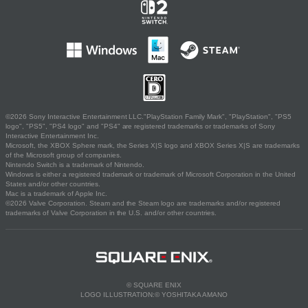
©2026 Sony Interactive Entertainment LLC."PlayStation Family Mark", "PlayStation", "PS5
logo", "PS5", "PS4 logo" and "PS4" are registered trademarks or trademarks of Sony
Interactive Entertainment Inc.
Microsoft, the XBOX Sphere mark, the Series X|S logo and XBOX Series X|S are trademarks
of the Microsoft group of companies.
Nintendo Switch is a trademark of Nintendo.
Windows is either a registered trademark or trademark of Microsoft Corporation in the United
States and/or other countries.
Mac is a trademark of Apple Inc.
©2026 Valve Corporation. Steam and the Steam logo are trademarks and/or registered
trademarks of Valve Corporation in the U.S. and/or other countries.
© SQUARE ENIX
LOGO ILLUSTRATION:© YOSHITAKA AMANO