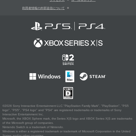
利用者情報の外部送信について
©2026 Sony Interactive Entertainment LLC."PlayStation Family Mark", "PlayStation", "PS5
logo", "PS5", "PS4 logo" and "PS4" are registered trademarks or trademarks of Sony
Interactive Entertainment Inc.
Microsoft, the XBOX Sphere mark, the Series X|S logo and XBOX Series X|S are trademarks
of the Microsoft group of companies.
Nintendo Switch is a trademark of Nintendo.
Windows is either a registered trademark or trademark of Microsoft Corporation in the United
States and/or other countries.