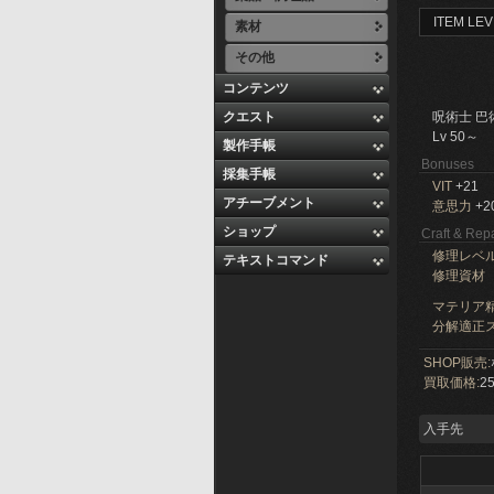
ITEM LEV
素材
その他
コンテンツ
クエスト
呪術士 巴
Lv 50～
製作手帳
Bonuses
採集手帳
VIT
+21
アチーブメント
意思力
+2
ショップ
Craft & Repa
修理レベ
テキストコマンド
修理資材
マテリア精
分解適正ス
SHOP販売:
買取価格:
25
入手先