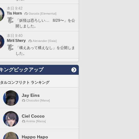
本日 9:42
Tis Horn
Garuda [Elemental]
「妖怪は恐ろしい… 8/29〜」を公
開しました。
本日 9:40
Miril Shery
Alexander [Gaia]
「構えあって構えなし」を公開しま
した。
キングピックアップ
タルコンフリクト ランキング
Jay Eins
Chocobo [Mana]
Ciel Cocco
Anima [Mana]
Happo Hapo