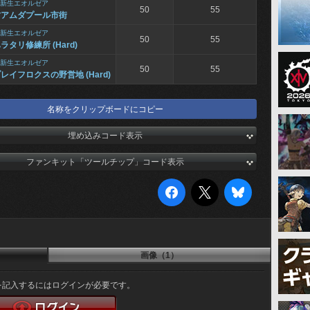
新生エオルゼア
50
55
古アムダプール市街
新生エオルゼア
50
55
ラタリ修練所 (Hard)
新生エオルゼア
50
55
レイフロクスの野営地 (Hard)
名称をクリップボードにコピー
埋め込みコード表示
ファンキット「ツールチップ」コード表示
画像（1）
を記入するにはログインが必要です。