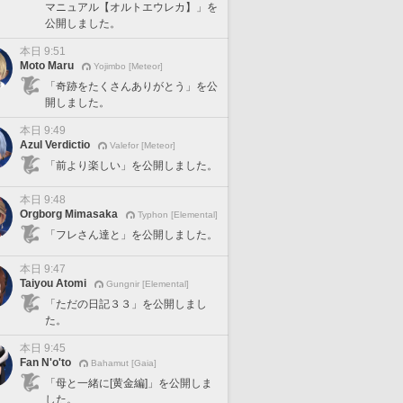
マニュアル【オルトエウレカ】」を
公開しました。
本日 9:51
Moto Maru
Yojimbo [Meteor]
「奇跡をたくさんありがとう」を公
開しました。
本日 9:49
Azul Verdictio
Valefor [Meteor]
「前より楽しい」を公開しました。
本日 9:48
Orgborg Mimasaka
Typhon [Elemental]
「フレさん達と」を公開しました。
本日 9:47
Taiyou Atomi
Gungnir [Elemental]
「ただの日記３３」を公開しまし
た。
本日 9:45
Fan N'o'to
Bahamut [Gaia]
「母と一緒に[黄金編]」を公開しま
した。