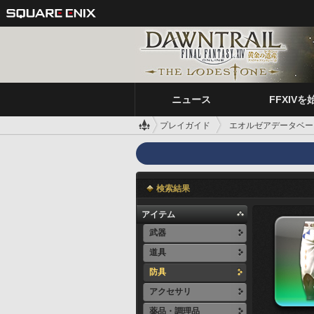
ニュース
FFXIVを
プレイガイド
エオルゼアデータベー
検索結果
アイテム
武器
道具
防具
アクセサリ
薬品・調理品