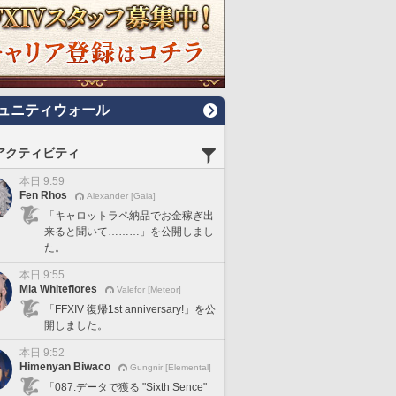
ュニティウォール
アクティビティ
本日 9:59
Fen Rhos
Alexander [Gaia]
「キャロットラペ納品でお金稼ぎ出
来ると聞いて………」を公開しまし
た。
本日 9:55
Mia Whiteflores
Valefor [Meteor]
「FFXIV 復帰1st anniversary!」を公
開しました。
本日 9:52
Himenyan Biwaco
Gungnir [Elemental]
「087.データで獲る "Sixth Sence"