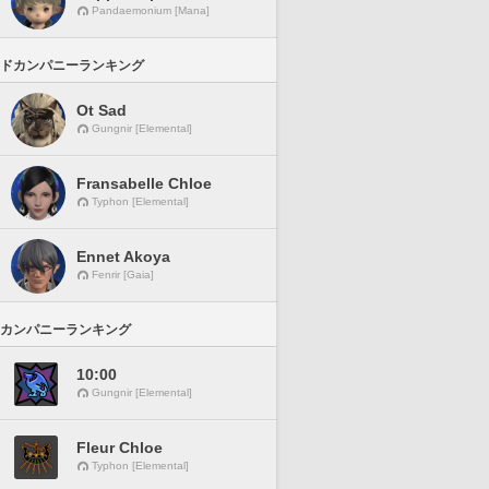
Pandaemonium [Mana]
ドカンパニーランキング
Ot Sad
Gungnir [Elemental]
Fransabelle Chloe
Typhon [Elemental]
Ennet Akoya
Fenrir [Gaia]
カンパニーランキング
10:00
Gungnir [Elemental]
Fleur Chloe
Typhon [Elemental]