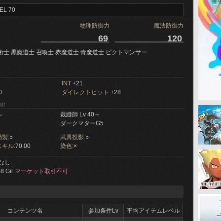
EL 70
物理防御力
魔法防御力
69
120
術士 黒魔道士 召喚士 赤魔道士 青魔道士 ピクトマンサー
INT
+21
0
ダイレクトヒット
+28
ir
ル
裁縫師 Lv 40～
ダークマターG5
製:
○
武具投影:
○
キル:
70.00
染色:
×
なし
8 Gil
マーケット取引不可
コンテンツ名
参加条件Lv
平均アイテムレベル