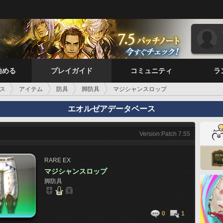
始める
プレイガイド
コミュニティ
ラ
ス
アイテム
防具
脚防具
マジシャンスロップ
エオルゼアデータベース
Version:Patch 7.55
RARE
EX
マジシャンスロップ
脚防具
0
1