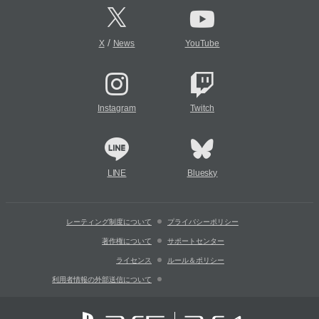
/
X
News
YouTube
Instagram
Twitch
LINE
Bluesky
レーティング制度について
プライバシーポリシー
著作権について
サポートセンター
ライセンス
ルール＆ポリシー
利用者情報の外部送信について