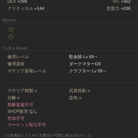
DEX
+299
VIT
+302
クリティカル
+144
意思力
+206
Materia
Craft & Repair
修理レベル
彫金師 Lv 89～
修理資材
ダークマターG8
マテリア装着レベル
クラフター Lv 99～
マテリア精製:
○
武具投影:
○
分解:
×
染色:
○
禁断装着不可
SHOP販売:
なし
売却不可
マーケット取引不可
この装備品とまとめて幻影化が可能な組み合わせ（1）