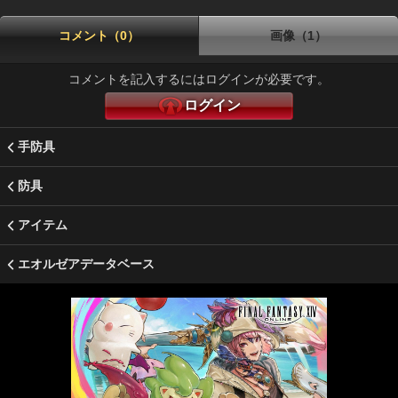
コメント（0）
画像（1）
コメントを記入するにはログインが必要です。
ログイン
手防具
防具
アイテム
エオルゼアデータベース