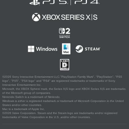
©2026 Sony Interactive Entertainment LLC."PlayStation Family Mark", "PlayStation", "PS5
logo", "PS5", "PS4 logo" and "PS4" are registered trademarks or trademarks of Sony
Interactive Entertainment Inc.
Microsoft, the XBOX Sphere mark, the Series X|S logo and XBOX Series X|S are trademarks
of the Microsoft group of companies.
Nintendo Switch is a trademark of Nintendo.
Windows is either a registered trademark or trademark of Microsoft Corporation in the United
States and/or other countries.
Mac is a trademark of Apple Inc.
©2026 Valve Corporation. Steam and the Steam logo are trademarks and/or registered
trademarks of Valve Corporation in the U.S. and/or other countries.