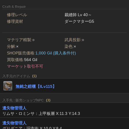
Craft & Repair
修理レベル
裁縫師 Lv 40～
修理資材
ダークマターG5
マテリア精製:
○
武具投影:
○
分解:
×
染色:
×
SHOP販売価格:
1,000 Gil (購入条件付)
買取価格:
564 Gil
マーケット取引不可
入手元のアイテム
(
1
)
無銘之鎧櫃【ILv115】
入手先 : 販売ショップNPC
(
3
)
遺失物管理人
リムサ・ロミンサ：上甲板層 X:11.3 Y:14.3
遺失物管理人
グリダニア：旧市街 X:10.0 Y:8.4