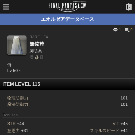
エオルゼアデータベース
1
0
RARE
EX
無銘袴
脚防具
侍
Lv 50～
ITEM LEVEL 115
物理防御力
101
魔法防御力
101
Bonuses
STR
+44
VIT
+45
意思力
+31
スキルスピード
+44