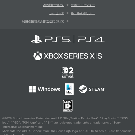
著作権について
サポートセンター
ライセンス
ルール＆ポリシー
利用者情報の外部送信について
©2026 Sony Interactive Entertainment LLC."PlayStation Family Mark", "PlayStation", "PS5
logo", "PS5", "PS4 logo" and "PS4" are registered trademarks or trademarks of Sony
Interactive Entertainment Inc.
Microsoft, the XBOX Sphere mark, the Series X|S logo and XBOX Series X|S are trademarks