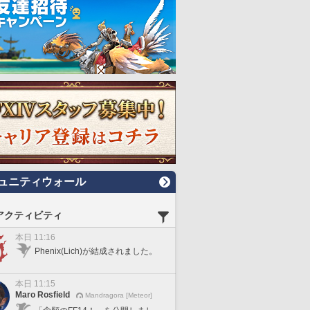
ュニティウォール
アクティビティ
本日 11:16
Phenix(Lich)が結成されました。
本日 11:15
Maro Rosfield
Mandragora [Meteor]