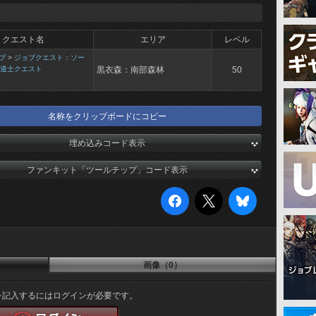
クエスト名
エリア
レベル
ブ
>
ジョブクエスト：ソー
道士クエスト
黒衣森：南部森林
50
名称をクリップボードにコピー
埋め込みコード表示
ファンキット「ツールチップ」コード表示
画像（0）
を記入するにはログインが必要です。