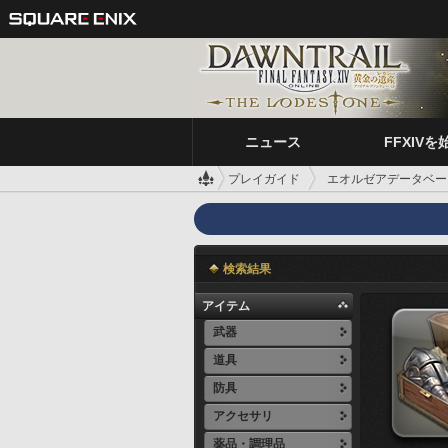
ニュース
FFXIVを
プレイガイド
エオルゼアデータベー
検索結果
アイテム
武器
道具
防具
アクセサリ
薬品・調理品