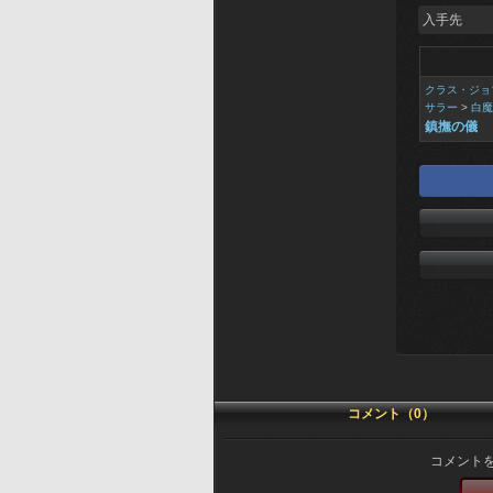
入手先
クラス・ジョ
サラー
>
白魔
鎮撫の儀
コメント（0）
コメント