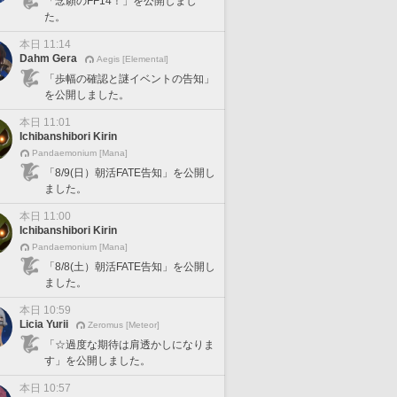
「念願のFF14！」を公開しまし
た。
本日 11:14
Dahm Gera
Aegis [Elemental]
「歩幅の確認と謎イベントの告知」
を公開しました。
本日 11:01
Ichibanshibori Kirin
Pandaemonium [Mana]
「8/9(日）朝活FATE告知」を公開し
ました。
本日 11:00
Ichibanshibori Kirin
Pandaemonium [Mana]
「8/8(土）朝活FATE告知」を公開し
ました。
本日 10:59
Licia Yurii
Zeromus [Meteor]
「☆過度な期待は肩透かしになりま
す」を公開しました。
本日 10:57