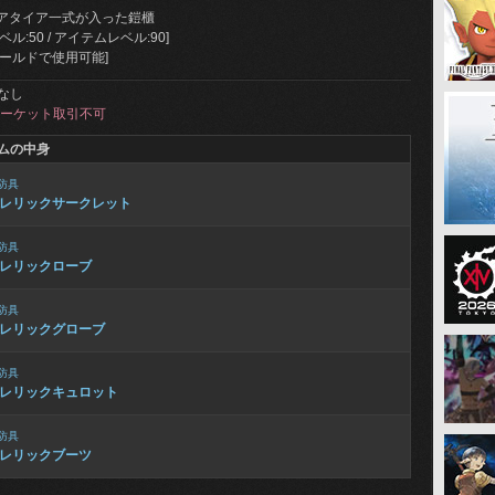
アタイア一式が入った鎧櫃
ル:50 / アイテムレベル:90]
ィールドで使用可能]
なし
ーケット取引不可
ムの中身
防具
レリックサークレット
防具
レリックローブ
防具
レリックグローブ
防具
レリックキュロット
防具
レリックブーツ