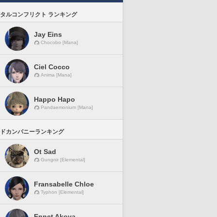
タルコンフリクト ランキング
Jay Eins
Chocobo [Mana]
Ciel Cocco
Anima [Mana]
Happo Hapo
Pandaemonium [Mana]
ドカンパニーランキング
Ot Sad
Gungnir [Elemental]
Fransabelle Chloe
Typhon [Elemental]
Ennet Akoya