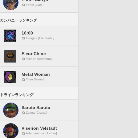
Fenrir [Gaia]
カンパニーランキング
10:00
Gungnir [Elemental]
Fleur Chloe
Typhon [Elemental]
Metal Woman
Titan [Mana]
トラインランキング
Saruta Baruta
Zalera [Crystal]
Viserion Velstadt
Adamantoise [Aether]