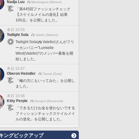
Nadja Luu
Mandragora [Meteor]
「第445回ファッションチェック
【スケイルメイルの道化】結果
100点」を公開しました。
本日 10:55
Twilight Sola
Valefor [Meteor]
Twilight Sola(
Valefor)さんがフリ
ーカンパニー"Lumielle
Wind(Valefor)"のメンバー募集を開
始しました。
本日 10:47
Oberon Heindler
Tiamat [Gaia]
「極の方にもいってみた」を公開し
ました。
本日 10:46
Kitty Perple
Gungnir [Elemental]
「できるだけお金を使わないでする
ファッションチェックスケイルメイ
ルの道化」を公開しました。
キングピックアップ