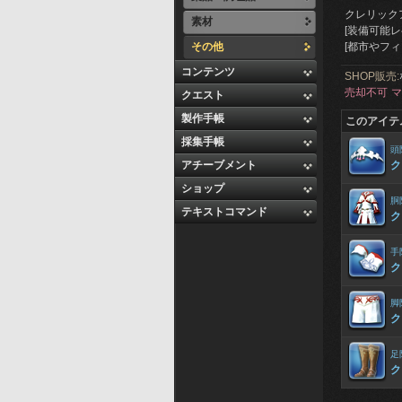
クレリック
素材
[装備可能レベ
その他
[都市やフ
コンテンツ
SHOP販売:
売却不可
マ
クエスト
製作手帳
このアイテ
採集手帳
頭
アチーブメント
ク
ショップ
胴
テキストコマンド
ク
手
ク
脚
ク
足
ク