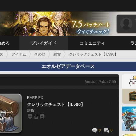
始める
プレイガイド
コミュニティ
ラ
ス
アイテム
その他
雑貨
クレリックチェスト【ILv90】
エオルゼアデータベース
Version:Patch 7.55
RARE
EX
クレリックチェスト【ILv90】
雑貨
0
0