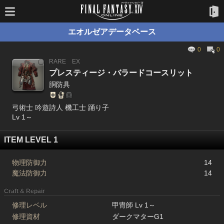
エオルゼアデータベース
0
0
RARE
EX
プレスティージ・バラードコースリット
胴防具
弓術士 吟遊詩人 機工士 踊り子
Lv 1～
ITEM LEVEL 1
物理防御力
14
魔法防御力
14
Craft & Repair
修理レベル
甲冑師 Lv 1～
修理資材
ダークマターG1