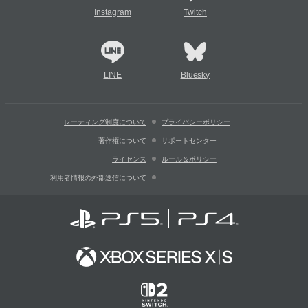
Instagram
Twitch
LINE
Bluesky
レーティング制度について
プライバシーポリシー
著作権について
サポートセンター
ライセンス
ルール＆ポリシー
利用者情報の外部送信について