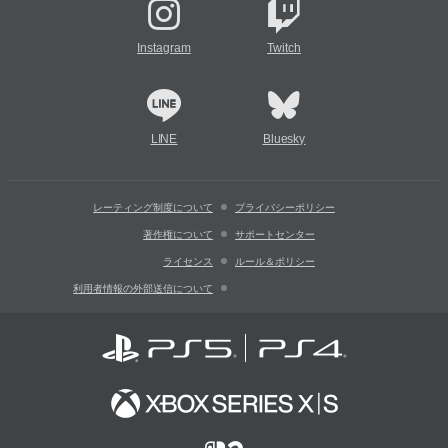
Instagram
Twitch
LINE
Bluesky
レーティング制度について
プライバシーポリシー
著作権について
サポートセンター
ライセンス
ルール＆ポリシー
利用者情報の外部送信について