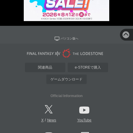
パソコン版へ
関連商品
e-STOREで購入
ゲームダウンロード
Official Information
/
X
News
YouTube