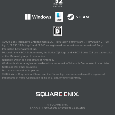
©2026 Sony Interactive Entertainment LLC."PlayStation Family Mark", "PlayStation", "PS5
logo", "PS5", "PS4 logo" and "PS4" are registered trademarks or trademarks of Sony
Interactive Entertainment Inc.
Microsoft, the XBOX Sphere mark, the Series X|S logo and XBOX Series X|S are trademarks
of the Microsoft group of companies.
Nintendo Switch is a trademark of Nintendo.
Windows is either a registered trademark or trademark of Microsoft Corporation in the United
States and/or other countries.
Mac is a trademark of Apple Inc.
©2026 Valve Corporation. Steam and the Steam logo are trademarks and/or registered
trademarks of Valve Corporation in the U.S. and/or other countries.
© SQUARE ENIX
LOGO ILLUSTRATION:© YOSHITAKA AMANO