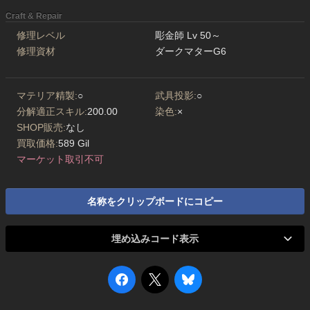
Craft & Repair
修理レベル
彫金師 Lv 50～
修理資材
ダークマターG6
マテリア精製:
○
武具投影:
○
分解適正スキル:
200.00
染色:
×
SHOP販売:
なし
買取価格:
589 Gil
マーケット取引不可
名称をクリップボードにコピー
埋め込みコード表示