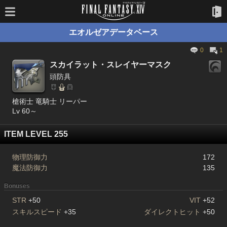
エオルゼアデータベース
0
1
スカイラット・スレイヤーマスク
頭防具
槍術士 竜騎士 リーパー
Lv 60～
ITEM LEVEL 255
物理防御力
172
魔法防御力
135
Bonuses
STR
+50
VIT
+52
スキルスピード
+35
ダイレクトヒット
+50