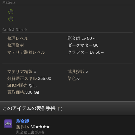
Materia
Craft & Repair
修理レベル
彫金師 Lv 50～
修理資材
ダークマターG6
マテリア装着レベル
クラフター Lv 60～
マテリア精製:
○
武具投影:
○
分解適正スキル:
255.00
染色:
○
SHOP販売:
なし
買取価格:
300 Gil
このアイテムの製作手帳
(
1
)
彫金師
製作Lv
60
彫金秘伝書:第4巻