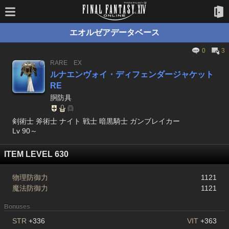
エオルゼアデータベース
0
3
RARE
EX
ルナエンヴォイ・ディフェンダージャケット
RE
胴防具
剣術士 斧術士 ナイト 戦士 暗黒騎士 ガンブレイカー
Lv 90～
ITEM LEVEL 630
物理防御力
1121
魔法防御力
1121
Bonuses
STR
+336
VIT
+363