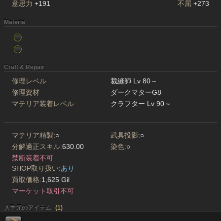
意思力
+191
不屈
+273
Materia
Craft & Repair
修理レベル
裁縫師 Lv 80～
修理資材
ダークマターG8
マテリア装着レベル
クラフター Lv 90～
マテリア精製:
○
武具投影:
○
分解適正スキル:
630.00
染色:
○
禁断装着不可
SHOP取り扱い:
あり
買取価格:
1,625 Gil
マーケット取引不可
入手元のアイテム
(
1
)