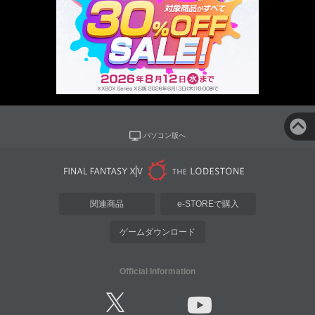
パソコン版へ
関連商品
e-STOREで購入
ゲームダウンロード
Official Information