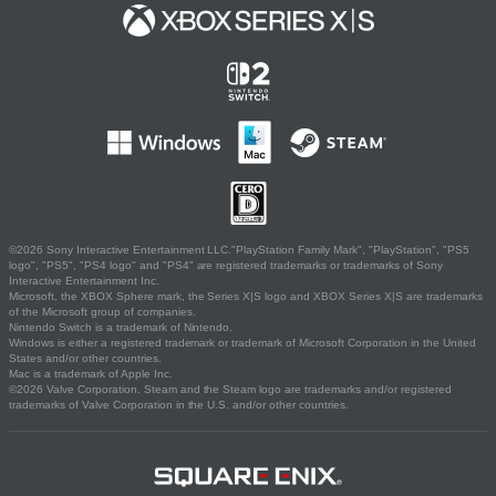
©2026 Sony Interactive Entertainment LLC."PlayStation Family Mark", "PlayStation", "PS5
logo", "PS5", "PS4 logo" and "PS4" are registered trademarks or trademarks of Sony
Interactive Entertainment Inc.
Microsoft, the XBOX Sphere mark, the Series X|S logo and XBOX Series X|S are trademarks
of the Microsoft group of companies.
Nintendo Switch is a trademark of Nintendo.
Windows is either a registered trademark or trademark of Microsoft Corporation in the United
States and/or other countries.
Mac is a trademark of Apple Inc.
©2026 Valve Corporation. Steam and the Steam logo are trademarks and/or registered
trademarks of Valve Corporation in the U.S. and/or other countries.