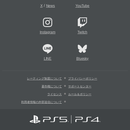
/
X
News
YouTube
Instagram
Twitch
LINE
Bluesky
レーティング制度について
プライバシーポリシー
著作権について
サポートセンター
ライセンス
ルール＆ポリシー
利用者情報の外部送信について