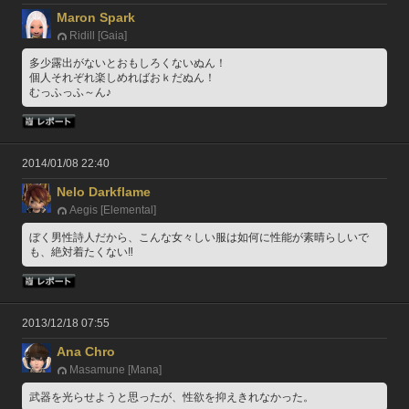
Maron Spark
Ridill [Gaia]
多少露出がないとおもしろくないぬん！
個人それぞれ楽しめればおｋだぬん！
むっふっふ～ん♪
2014/01/08 22:40
Nelo Darkflame
Aegis [Elemental]
ぼく男性詩人だから、こんな女々しい服は如何に性能が素晴らしいで
も、絶対着たくない‼︎
2013/12/18 07:55
Ana Chro
Masamune [Mana]
武器を光らせようと思ったが、性欲を抑えきれなかった。