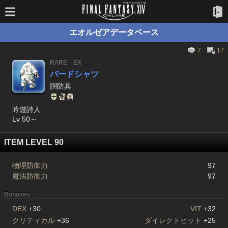
エオルゼアデータベース
7
17
RARE
EX
バードシャツ
胴防具
吟遊詩人
Lv 50～
ITEM LEVEL 90
物理防御力
97
魔法防御力
97
Bonuses
DEX
+30
VIT
+32
クリティカル
+36
ダイレクトヒット
+25