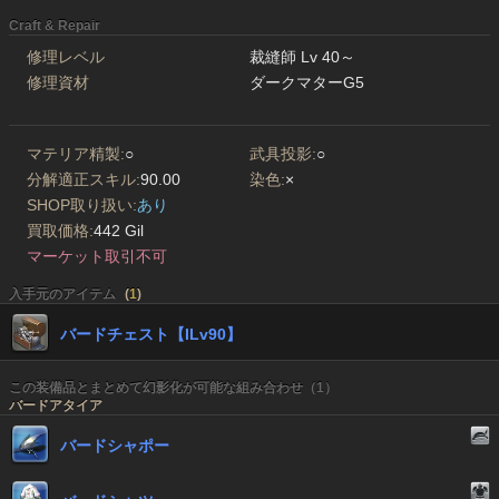
Craft & Repair
修理レベル
裁縫師 Lv 40～
修理資材
ダークマターG5
マテリア精製:
○
武具投影:
○
分解適正スキル:
90.00
染色:
×
SHOP取り扱い:
あり
買取価格:
442 Gil
マーケット取引不可
入手元のアイテム
(
1
)
バードチェスト【ILv90】
この装備品とまとめて幻影化が可能な組み合わせ（1）
バードアタイア
バードシャポー