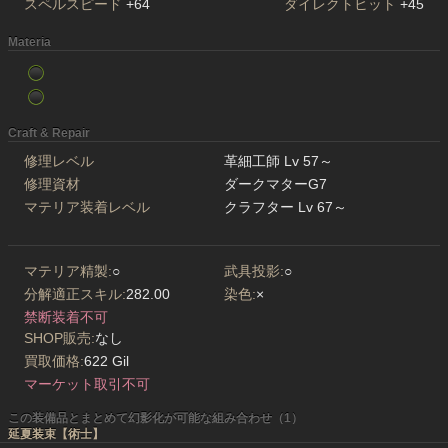
スペルスピード
+64
ダイレクトヒット
+45
Materia
Craft & Repair
修理レベル
革細工師 Lv 57～
修理資材
ダークマターG7
マテリア装着レベル
クラフター Lv 67～
マテリア精製:
○
武具投影:
○
分解適正スキル:
282.00
染色:
×
禁断装着不可
SHOP販売:
なし
買取価格:
622 Gil
マーケット取引不可
この装備品とまとめて幻影化が可能な組み合わせ（1）
延夏装束【術士】