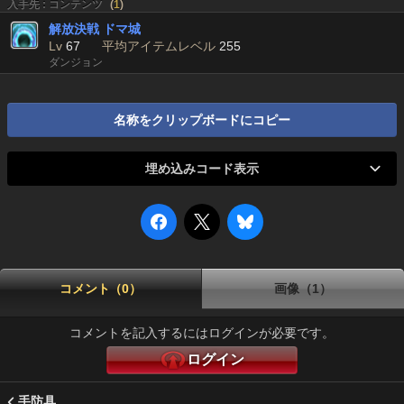
入手先 : コンテンツ
(
1
)
解放決戦 ドマ城
Lv
67
平均アイテムレベル
255
ダンジョン
名称をクリップボードにコピー
埋め込みコード表示
コメント（0）
画像（1）
コメントを記入するにはログインが必要です。
ログイン
手防具