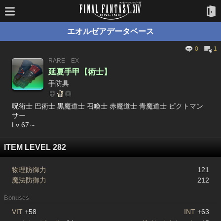
エオルゼアデータベース
0
1
RARE
EX
延夏手甲【術士】
手防具
呪術士 巴術士 黒魔道士 召喚士 赤魔道士 青魔道士 ピクトマン
サー
Lv 67～
ITEM LEVEL 282
物理防御力
121
魔法防御力
212
Bonuses
VIT
+58
INT
+63