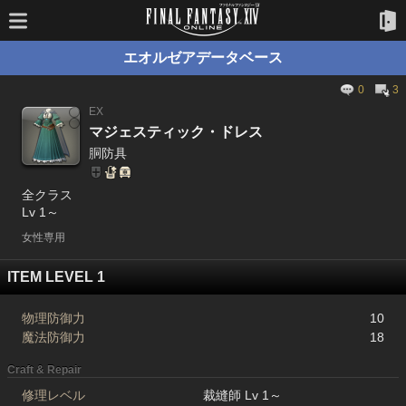
エオルゼアデータベース
0
3
EX
マジェスティック・ドレス
胴防具
全クラス
Lv 1～
女性専用
ITEM LEVEL 1
物理防御力
10
魔法防御力
18
Craft & Repair
修理レベル
裁縫師 Lv 1～