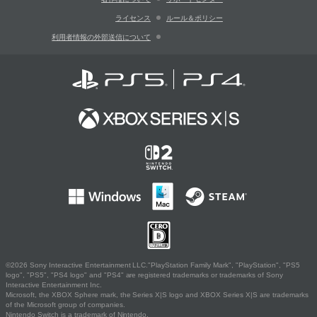
ライセンス
ルール＆ポリシー
利用者情報の外部送信について
©2026 Sony Interactive Entertainment LLC."PlayStation Family Mark", "PlayStation", "PS5
logo", "PS5", "PS4 logo" and "PS4" are registered trademarks or trademarks of Sony
Interactive Entertainment Inc.
Microsoft, the XBOX Sphere mark, the Series X|S logo and XBOX Series X|S are trademarks
of the Microsoft group of companies.
Nintendo Switch is a trademark of Nintendo.