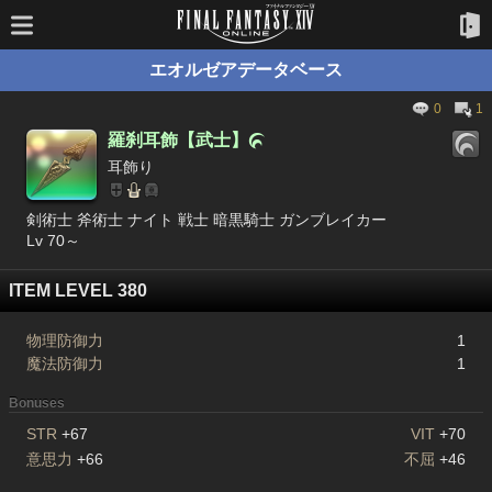
エオルゼアデータベース
0
1
羅刹耳飾【武士】

耳飾り
剣術士 斧術士 ナイト 戦士 暗黒騎士 ガンブレイカー
Lv 70～
ITEM LEVEL 380
物理防御力
1
魔法防御力
1
Bonuses
STR
+67
VIT
+70
意思力
+66
不屈
+46