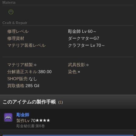
Materia
Craft & Repair
修理レベル
彫金師 Lv 60～
修理資材
ダークマターG7
マテリア装着レベル
クラフター Lv 70～
マテリア精製:
○
武具投影:
○
分解適正スキル:
380.00
染色:
×
SHOP販売:
なし
買取価格:
285 Gil
このアイテムの製作手帳
(
1
)
彫金師
製作Lv
70
彫金秘伝書:第6巻