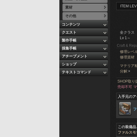
ITEM LEV
素材
その他
コンテンツ
クエスト
全クラス
Lv 1～
製作手帳
Craft & Repa
採集手帳
修理レベ
アチーブメント
修理資材
ショップ
マテリア精
分解:
×
テキストコマンド
SHOP取り
売却不可
マ
入手元のア
フ
この装備品
ファルスモ