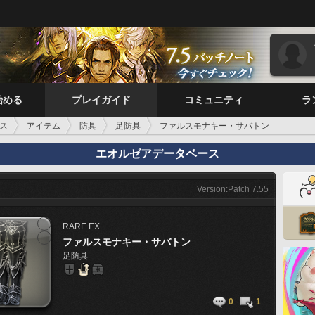
始める
プレイガイド
コミュニティ
ラ
ス
アイテム
防具
足防具
ファルスモナキー・サバトン
エオルゼアデータベース
Version:Patch 7.55
RARE
EX
ファルスモナキー・サバトン
足防具
0
1