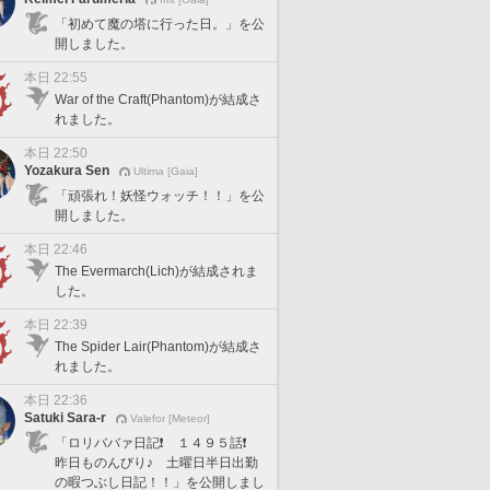
「初めて魔の塔に行った日。」を公
開しました。
本日 22:55
War of the Craft(Phantom)が結成さ
れました。
本日 22:50
Yozakura Sen
Ultima [Gaia]
「頑張れ！妖怪ウォッチ！！」を公
開しました。
本日 22:46
The Evermarch(Lich)が結成されま
した。
本日 22:39
The Spider Lair(Phantom)が結成さ
れました。
本日 22:36
Satuki Sara-r
Valefor [Meteor]
「ロリババァ日記❗️ １４９５話❗️
昨日ものんびり♪ 土曜日半日出勤
の暇つぶし日記！！」を公開しまし