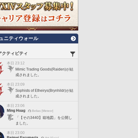
ュニティウォール
アクティビティ
本日 23:12
Mimic Trading Goods(Raiden)が結
成されました。
本日 23:09
Sophists of Etheirys(Brynhildr)が結
成されました。
本日 23:06
Ming Hoag
Belias [Meteor]
「【その3440】箱地図」を公開し
ました。
本日 23:00
Reimei Farumeria
Ifrit [Gaia]