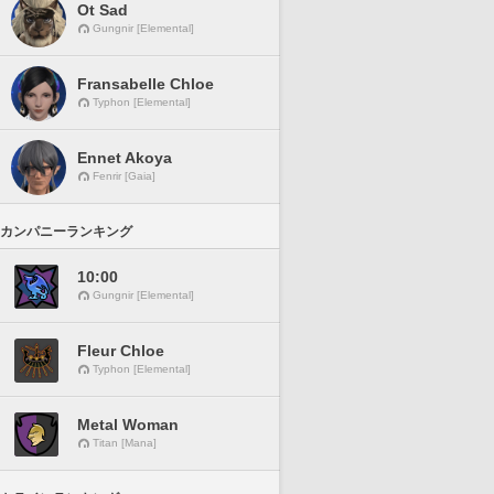
Ot Sad
Gungnir [Elemental]
Fransabelle Chloe
Typhon [Elemental]
Ennet Akoya
Fenrir [Gaia]
カンパニーランキング
10:00
Gungnir [Elemental]
Fleur Chloe
Typhon [Elemental]
Metal Woman
Titan [Mana]