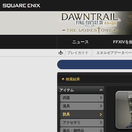
ニュース
FFXIVを
プレイガイド
エオルゼアデータベー
検索結果
アイテム
武器
道具
防具
アクセサリ
薬品・調理品