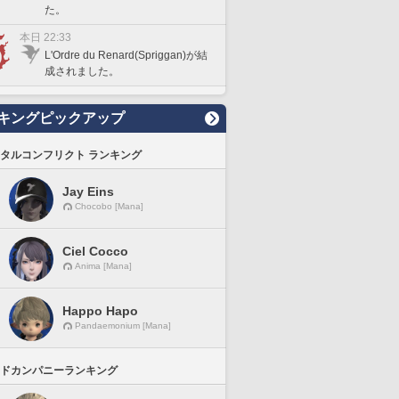
た。
本日 22:33
L'Ordre du Renard(Spriggan)が結
成されました。
キングピックアップ
タルコンフリクト ランキング
Jay Eins
Chocobo [Mana]
Ciel Cocco
Anima [Mana]
Happo Hapo
Pandaemonium [Mana]
ドカンパニーランキング