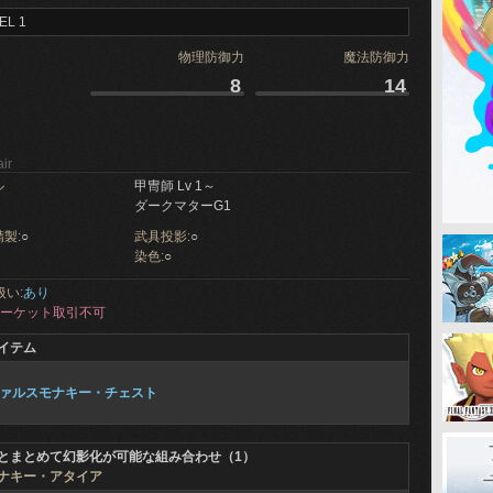
EL 1
物理防御力
魔法防御力
8
14
ir
ル
甲冑師 Lv 1～
ダークマターG1
製:
○
武具投影:
○
染色:
○
扱い:
あり
ーケット取引不可
イテム
ァルスモナキー・チェスト
とまとめて幻影化が可能な組み合わせ（1）
ナキー・アタイア