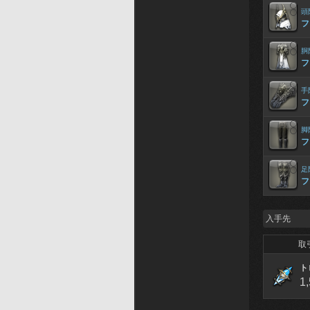
頭
フ
胴
フ
手
フ
脚
フ
足
フ
入手先
取
ト
1