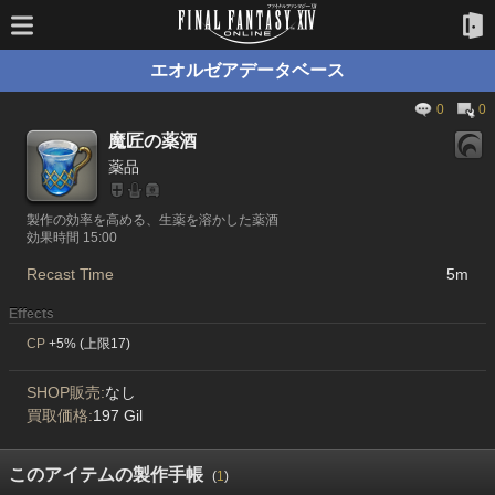
エオルゼアデータベース
0
0
魔匠の薬酒
薬品
製作の効率を高める、生薬を溶かした薬酒
効果時間 15:00
Recast Time
5m
Effects
CP
+5% (上限17)
SHOP販売:
なし
買取価格:
197 Gil
このアイテムの製作手帳
(
1
)