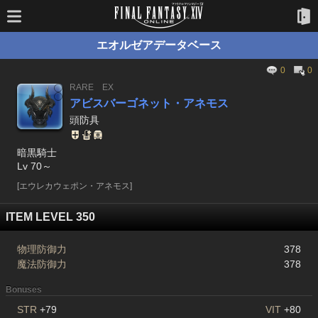
エオルゼアデータベース
0
0
RARE
EX
アビスバーゴネット・アネモス
頭防具
暗黒騎士
Lv 70～
[エウレカウェポン・アネモス]
ITEM LEVEL 350
物理防御力
378
魔法防御力
378
Bonuses
STR
+79
VIT
+80