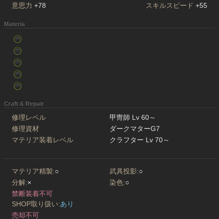
意思力
+78
スキルスピード
+55
Materia
Craft & Repair
修理レベル
甲冑師 Lv 60～
修理資材
ダークマターG7
マテリア装着レベル
クラフター Lv 70～
マテリア精製:
○
武具投影:
○
分解:
×
染色:
○
禁断装着不可
SHOP取り扱い:
あり
売却不可