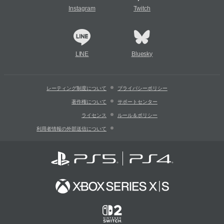
Instagram
Twitch
LINE
Bluesky
レーティング制度について
プライバシーポリシー
著作権について
サポートセンター
ライセンス
ルール＆ポリシー
利用者情報の外部送信について