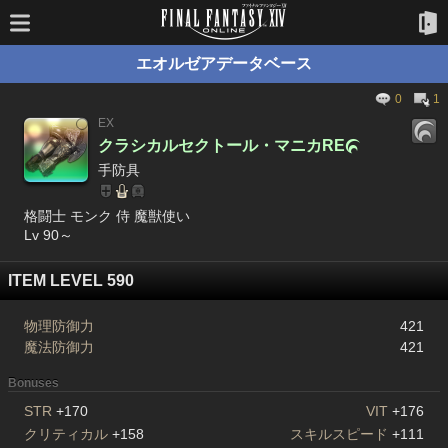
エオルゼアデータベース
0
1
EX
クラシカルセクトール・マニカRE

手防具
格闘士 モンク 侍 魔獣使い
Lv 90～
ITEM LEVEL 590
物理防御力
421
魔法防御力
421
Bonuses
STR
+170
VIT
+176
クリティカル
+158
スキルスピード
+111