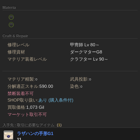
Materia
Craft & Repair
修理レベル
甲冑師 Lv 80～
修理資材
ダークマターG8
マテリア装着レベル
クラフター Lv 90～
マテリア精製:
○
武具投影:
○
分解適正スキル:
590.00
染色:
○
禁断装着不可
SHOP取り扱い:
あり (購入条件付)
買取価格:
1,073 Gil
マーケット取引不可
入手先 : 取引に必要なアイテム
(
1
)
ラザハンの手形G1
11