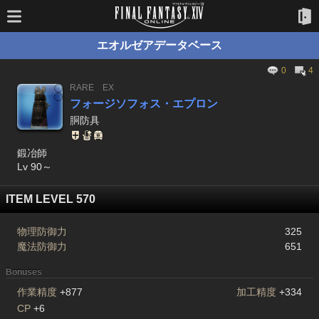
エオルゼアデータベース
0
4
RARE
EX
フォージソフォス・エプロン
胴防具
鍛冶師
Lv 90～
ITEM LEVEL 570
物理防御力
325
魔法防御力
651
Bonuses
作業精度
+877
加工精度
+334
CP
+6