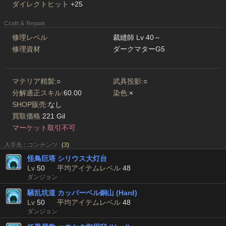
ダイレクトヒット
+25
Craft & Repair
修理レベル
裁縫師 Lv 40～
修理資材
ダークマターG5
マテリア精製:
○
武具投影:
○
分解適正スキル:
60.00
染色:
×
SHOP販売:
なし
買取価格:
221 Gil
マーケット取引不可
入手先 : コンテンツ
(
3
)
怪鳥巨塔 シリウス大灯台
Lv
50
平均アイテムレベル
48
ダンジョン
騒乱坑道 カッパーベル銅山 (Hard)
Lv
50
平均アイテムレベル
48
ダンジョン